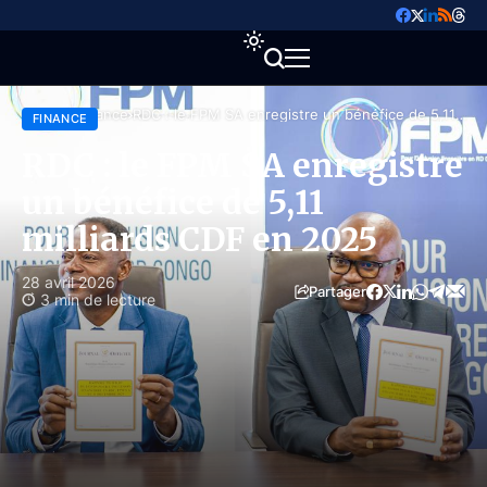
Accueil
Finance
RDC : le FPM SA enregistre un bénéfice de 5,11
FINANCE
milliards CDF en 2025
RDC : le FPM SA enregistre
un bénéfice de 5,11
milliards CDF en 2025
28 avril 2026
Partager
3 min de lecture