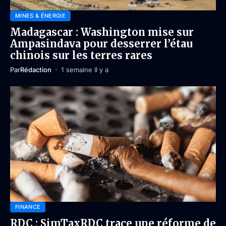
MINES & ÉNERGIE
Madagascar : Washington mise sur
Ampasindava pour desserrer l’étau
chinois sur les terres rares
Par
Rédaction
1 semaine Il y a
FINANCE
RDC : SimTaxRDC trace une réforme de