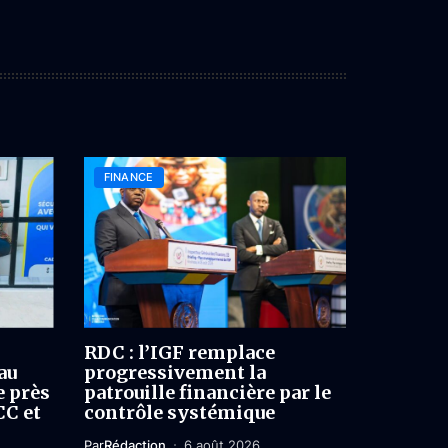
FINANCE
RDC : l’IGF remplace
au
progressivement la
e près
patrouille financière par le
CC et
contrôle systémique
Par
Rédaction
6 août 2026