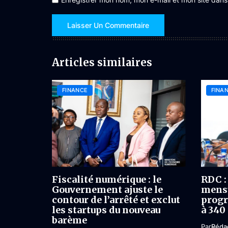
Articles similaires
FINANCE
FINA
Fiscalité numérique : le
RDC : 
Gouvernement ajuste le
mensu
contour de l’arrêté et exclut
progr
les startups du nouveau
à 340
barème
Par
Réda