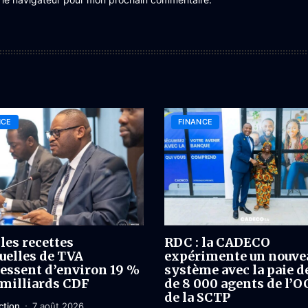
NCE
FINANCE
les recettes
RDC : la CADECO
elles de TVA
expérimente un nouve
essent d’environ 19 %
système avec la paie d
 milliards CDF
de 8 000 agents de l’O
de la SCTP
ction
7 août 2026