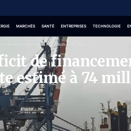
ERGIE
MARCHÉS
SANTÉ
ENTREPRISES
TECHNOLOGIE
E
 commerce reste estimé à 74 milliards USD (Rapport)
éficit de financem
e estimé à 74 mil