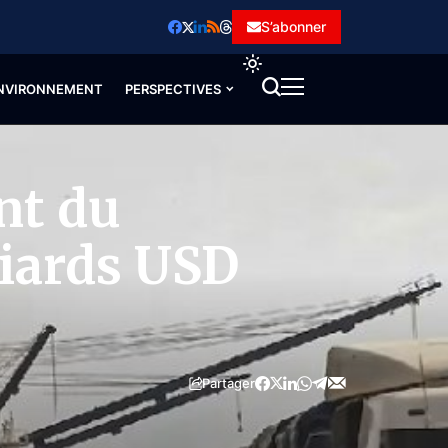
S’abonner
NVIRONNEMENT
PERSPECTIVES
ent du
liards USD
Partager