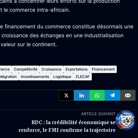
ricains à concentrer leurs efforts sur la production
et le commerce intra-africain.
t de financement du commerce constitue désormais une
la croissance des échanges en une industrialisation
valeur sur le continent.
erce
Compétitivité
Croissance
Exportations
Financement
ntégration
Investissements
Logistique
ZLECAF
ARTICLE SUIVANT
RDC : la crédibilité économique se
renforce, le FMI confirme la trajectoire