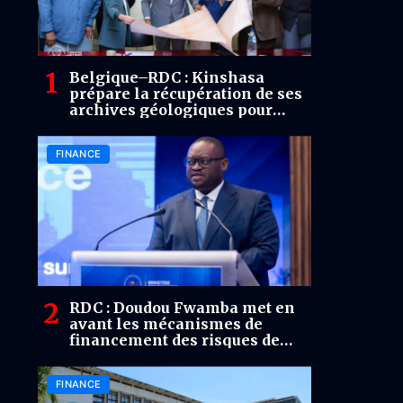
Belgique–RDC : Kinshasa
prépare la récupération de ses
archives géologiques pour
mieux cartographier son
potentiel minier
FINANCE
RDC : Doudou Fwamba met en
avant les mécanismes de
financement des risques de
catastrophes
FINANCE