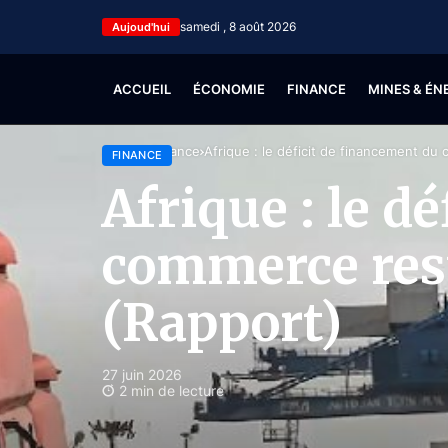
samedi , 8 août 2026
Aujoud'hui
ACCUEIL
ÉCONOMIE
FINANCE
MINES & ÉN
Accueil
Finance
Afrique : le déficit de financement du
FINANCE
Afrique : le d
commerce rest
(Rapport)
27 juin 2026
2 min de lecture