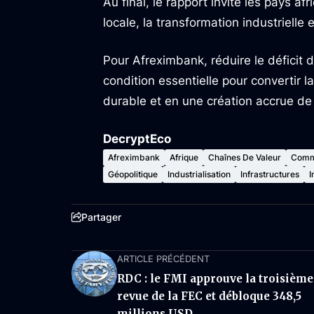
Au final, le rapport invite les pays af
locale, la transformation industrielle 
Pour Afreximbank, réduire le défici
condition essentielle pour convertir 
durable et en une création accrue de 
DecryptEco
Afreximbank
Afrique
Chaînes De Valeur
Comm
Géopolitique
Industrialisation
Infrastructures
I
Partager
ARTICLE PRÉCÉDENT
RDC : le FMI approuve la troisième
revue de la FEC et débloque 348,5
millions USD