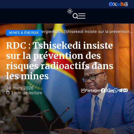
Accueil
Mines & Énergie
RDC : Tshisekedi insiste sur la prévention
MINES & ÉNERGIE
des risques radioactifs dans les mines
RDC : Tshisekedi insiste
sur la prévention des
risques radioactifs dans
les mines
30 mars 2026
Partager
1 min de lecture