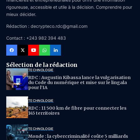
rigoureuse, accessible et utile à la décision. Comprendre pour
mieux décider.
Rédaction : decrypteco.rdc@gmail.com
Contact : +243 982 394 483
Sélection de la rédaction
TECHNOLOGIE
RDC : Augustin Kibassa lance la vulgarisation
du Code du numérique et mise sur le lingala
pour l’IA
TECHNOLOGIE
RDC : 11 500 km de fibre pour connecter les
145 territoires
TECHNOLOGIE
Monde : la cybercriminalité coûte 5 milliards