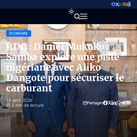
Accueil
Économie
RDC : Daniel Mukoko Samba explore une piste
ÉCONOMIE
nigériane avec Aliko Dangote pour sécuriser le
carburant
RDC : Daniel Mukoko
Samba explore une piste
nigériane avec Aliko
Dangote pour sécuriser le
carburant
14 avril 2026
Partager
3 min de lecture