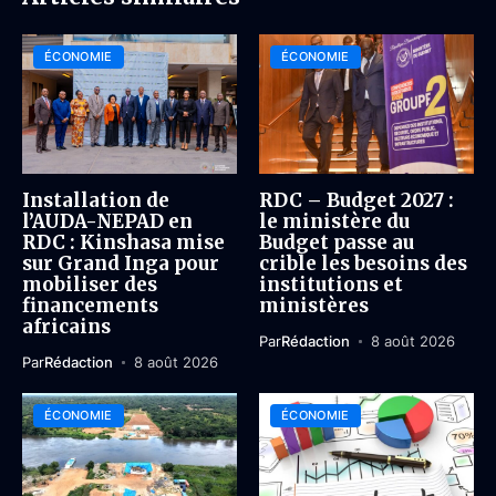
ÉCONOMIE
ÉCONOMIE
Installation de
RDC – Budget 2027 :
l’AUDA-NEPAD en
le ministère du
RDC : Kinshasa mise
Budget passe au
sur Grand Inga pour
crible les besoins des
mobiliser des
institutions et
financements
ministères
africains
Par
Rédaction
8 août 2026
Par
Rédaction
8 août 2026
ÉCONOMIE
ÉCONOMIE