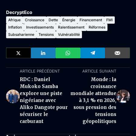
DecryptEco
Afrique
Croissance
Dette
Énergie
Financement
FMI
Inflation
Investissements
Ralentissement
Réformes
Subsaharienne
Tensions
Vulnérabilité
ARTICLE PRÉCÉDENT
ARTICLE SUIVANT
RDC : Daniel
Monde : la
Mukoko Samba
croissance
explore une piste
mondiale attendue
nigériane avec
à 3,1 % en 2026,
Aliko Dangote pour
sous pression des
sécuriser le
tensions
carburant
géopolitiques