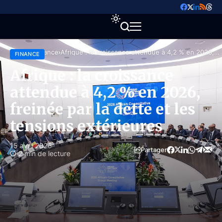
Accueil
Finance
Afrique : la croissance attendue à 4,2 % en 2026,
FINANCE
freinée par la dette et les tensions extérieures
Afrique : la croissance
attendue à 4,2 % en 2026,
freinée par la dette et les
tensions extérieures
15 avril 2026
Partager
2 min de lecture