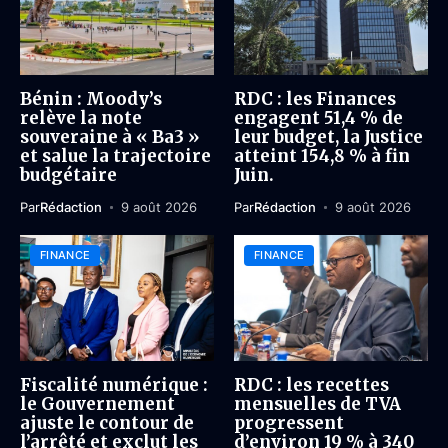
Bénin : Moody’s
RDC : les Finances
relève la note
engagent 51,4 % de
souveraine à « Ba3 »
leur budget, la Justice
et salue la trajectoire
atteint 154,8 % à fin
budgétaire
Juin.
Par
Rédaction
9 août 2026
Par
Rédaction
9 août 2026
FINANCE
FINANCE
Fiscalité numérique :
RDC : les recettes
le Gouvernement
mensuelles de TVA
ajuste le contour de
progressent
l’arrêté et exclut les
d’environ 19 % à 340