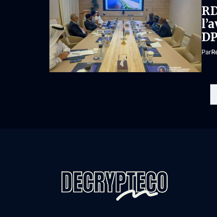
RD
l’
DP
Par
R