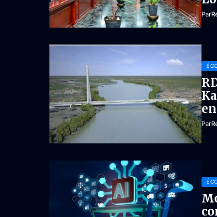
Par
R
ÉC
RD
Ka
en
Par
R
ÉC
Mo
co