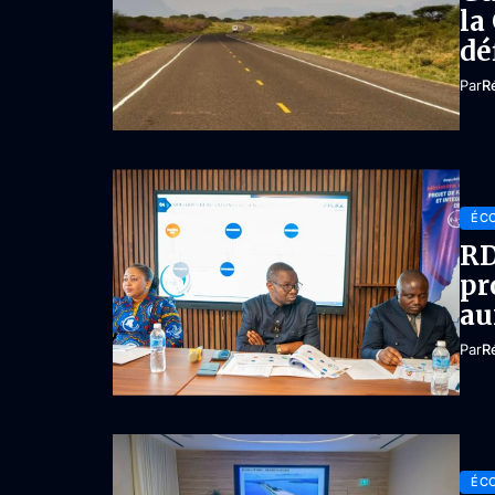
la
dé
Par
R
ÉC
RD
pr
au
Par
R
ÉC