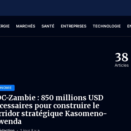
ERGIE
MARCHÉS
SANTÉ
ENTREPRISES
TECHNOLOGIE
E
38
Articles
ONOMIE
C-Zambie : 850 millions USD
cessaires pour construire le
rridor stratégique Kasomeno-
wenda
édaction
1 jour Il y a