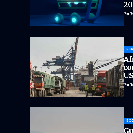
20
Par
R
FIN
Af
co
US
Par
R
ÉC
Gu