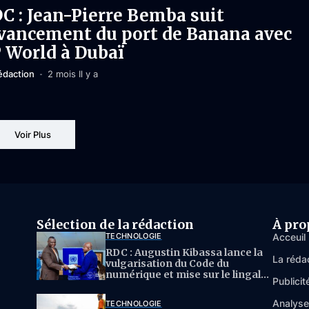
C : Jean-Pierre Bemba suit
avancement du port de Banana avec
 World à Dubaï
édaction
2 mois Il y a
Voir Plus
Sélection de la rédaction
À pro
TECHNOLOGIE
Acceuil
RDC : Augustin Kibassa lance la
La réda
vulgarisation du Code du
numérique et mise sur le lingala
Publicit
pour l’IA
Analys
TECHNOLOGIE