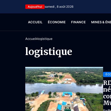
samedi , 8 août 2026
Aujoud'hui
ACCUEIL
ÉCONOMIE
FINANCE
MINES & ÉN
Accueil
logistique
logistique
ÉC
RD
né
co
M
Par
R