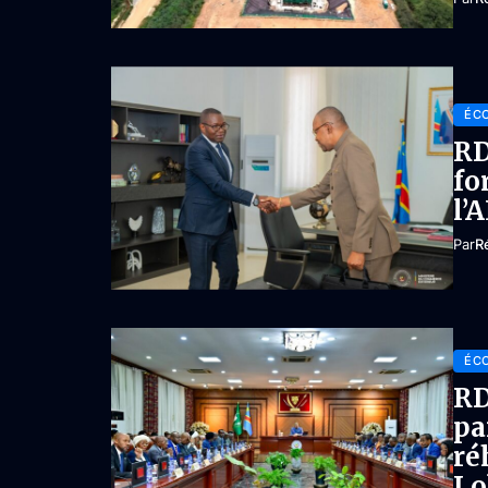
ÉC
RD
fo
l’
Par
R
ÉC
RD
pa
ré
Lo