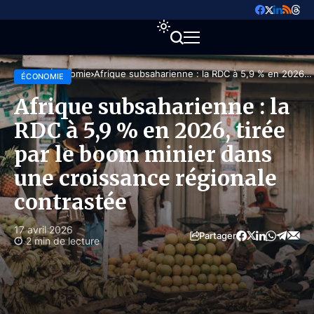
Accueil
Économie
Afrique subsaharienne : la RDC à 5,9 % en 2026,
ÉCONOMIE
tirée par le boom minier dans une croissance
régionale contrastée
Afrique subsaharienne : la
RDC à 5,9 % en 2026, tirée
par le boom minier dans
une croissance régionale
contrastée
17 avril 2026
Partager
2 min de lecture