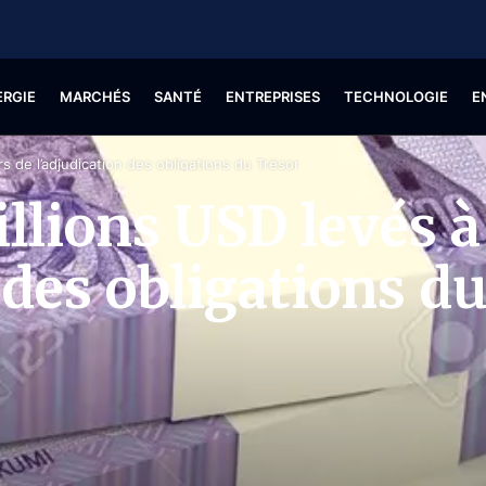
ERGIE
MARCHÉS
SANTÉ
ENTREPRISES
TECHNOLOGIE
E
rs de l’adjudication des obligations du Trésor
llions USD levés à
 des obligations d