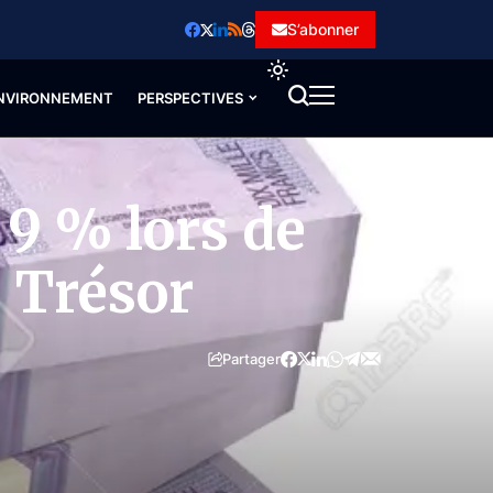
S’abonner
NVIRONNEMENT
PERSPECTIVES
 9 % lors de
u Trésor
Partager