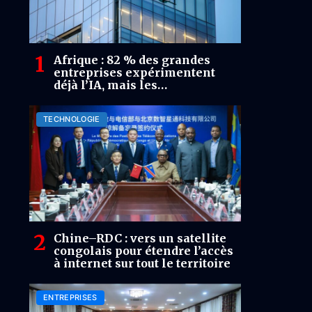
Afrique : 82 % des grandes
entreprises expérimentent
déjà l’IA, mais les
investissements restent
limités à 2 % du chiffre
TECHNOLOGIE
d’affaires (PwC)
Chine–RDC : vers un satellite
congolais pour étendre l’accès
à internet sur tout le territoire
ENTREPRISES