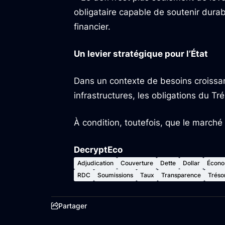
obligataire capable de soutenir dura
financier.
Un levier stratégique pour l’État
Dans un contexte de besoins croissa
infrastructures, les obligations du Tr
À condition, toutefois, que le marché 
DecryptEco
Adjudication
Couverture
Dette
Dollar
Écono
RDC
Soumissions
Taux
Transparence
Tréso
Partager