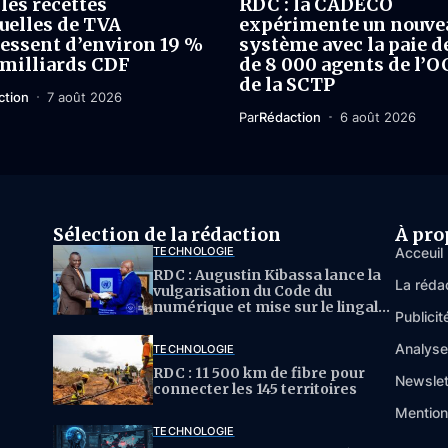
les recettes
RDC : la CADECO
elles de TVA
expérimente un nouve
essent d’environ 19 %
système avec la paie d
 milliards CDF
de 8 000 agents de l’O
de la SCTP
ction
7 août 2026
Par
Rédaction
6 août 2026
Sélection de la rédaction
À pro
TECHNOLOGIE
Acceuil
RDC : Augustin Kibassa lance la
La réda
vulgarisation du Code du
numérique et mise sur le lingala
Publicit
pour l’IA
Analys
TECHNOLOGIE
RDC : 11 500 km de fibre pour
Newslet
connecter les 145 territoires
Mention
TECHNOLOGIE