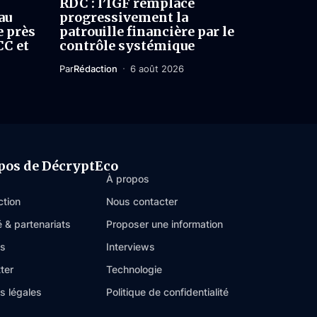
RDC : l’IGF remplace
au
progressivement la
e près
patrouille financière par le
CC et
contrôle systémique
Par
Rédaction
6 août 2026
pos de DécryptEco
À propos
ction
Nous contacter
é & partenariats
Proposer une information
es
Interviews
ter
Technologie
s légales
Politique de confidentialité