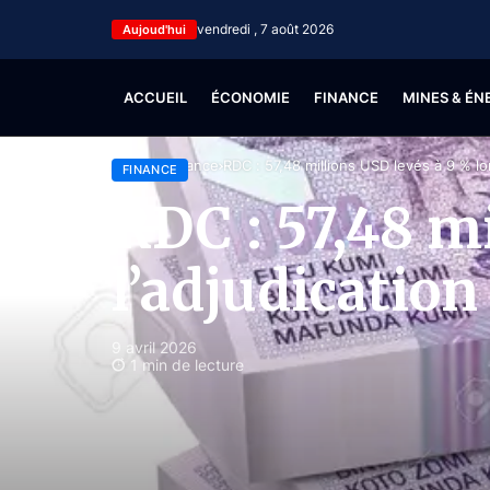
vendredi , 7 août 2026
Aujoud'hui
ACCUEIL
ÉCONOMIE
FINANCE
MINES & ÉN
Accueil
Finance
RDC : 57,48 millions USD levés à 9 % lo
FINANCE
RDC : 57,48 mi
l’adjudication
9 avril 2026
1 min de lecture