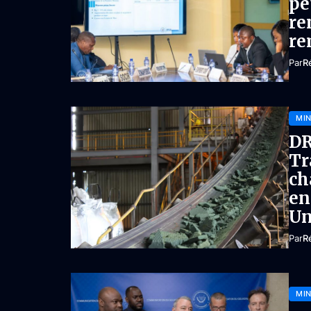
pé
re
re
Par
R
MIN
DR
Tr
ch
en
Un
Par
R
MIN