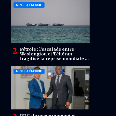
MINES & ÉNERGIE
Pétrole : l’escalade entre
Washington et Téhéran
fragilise la reprise mondiale et
replace Ormuz au cœur du
risque
MINES & ÉNERGIE
RDC : le gouvernement et