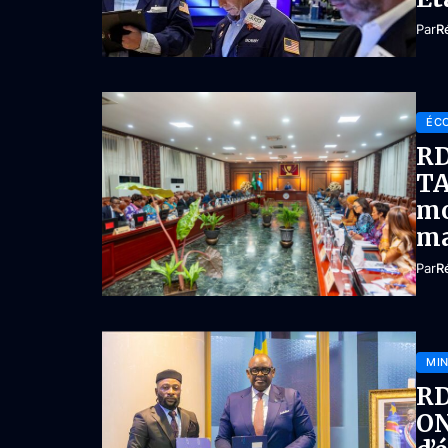
Par
R
ÉC
RD
TA
mo
ma
Par
R
MIN
RD
ON