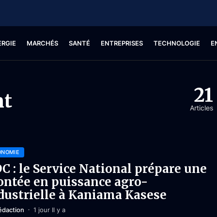
ERGIE
MARCHÉS
SANTÉ
ENTREPRISES
TECHNOLOGIE
E
21
nt
Articles
ONOMIE
C : le Service National prépare une
ntée en puissance agro-
dustrielle à Kaniama Kasese
édaction
1 jour Il y a