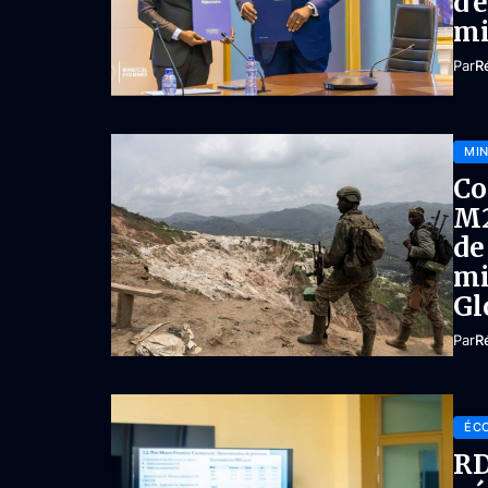
d’
mi
Par
R
MIN
Co
M2
de
mi
Gl
Par
R
ÉC
RD