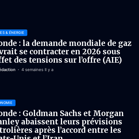
ES & ÉNERGIE
nde : la demande mondiale de gaz
vrait se contracter en 2026 sous
effet des tensions sur l’offre (AIE)
édaction
4 semaines Il y a
ONOMIE
nde : Goldman Sachs et Morgan
anley abaissent leurs prévisions
trolières après l’accord entre les
ats-Unis et l’Iran