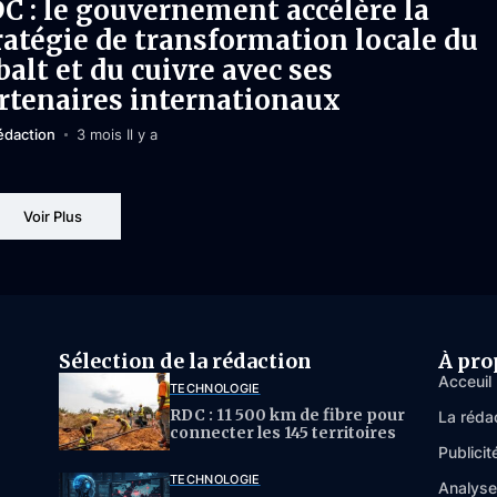
C : le gouvernement accélère la
ratégie de transformation locale du
balt et du cuivre avec ses
rtenaires internationaux
édaction
3 mois Il y a
Voir Plus
Sélection de la rédaction
À pro
Acceuil
TECHNOLOGIE
RDC : 11 500 km de fibre pour
La réda
connecter les 145 territoires
Publicit
TECHNOLOGIE
Analys