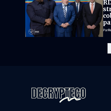
RD
st
co
pa
Par
R