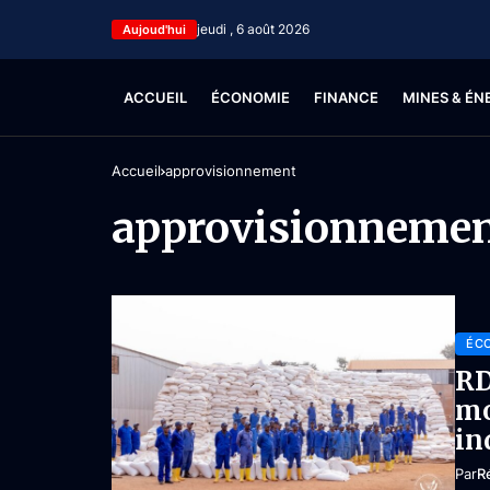
jeudi , 6 août 2026
Aujoud'hui
ACCUEIL
ÉCONOMIE
FINANCE
MINES & ÉN
Accueil
approvisionnement
approvisionneme
ÉC
RD
mo
in
Par
R