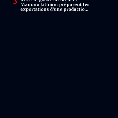
Manono Lithium préparent les
exportations d’une production
de 500 000 tonnes par an