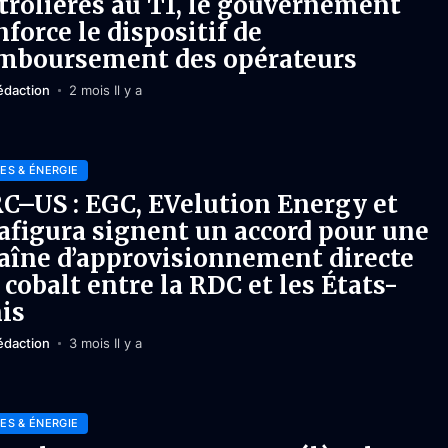
trolières au T1, le gouvernement
nforce le dispositif de
mboursement des opérateurs
édaction
2 mois Il y a
ES & ÉNERGIE
C–US : EGC, EVelution Energy et
afigura signent un accord pour une
aîne d’approvisionnement directe
 cobalt entre la RDC et les États-
is
édaction
3 mois Il y a
ES & ÉNERGIE