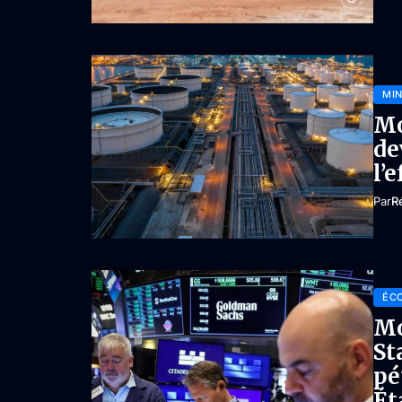
MIN
Mo
de
l’
Par
R
ÉC
Mo
St
pé
Ét