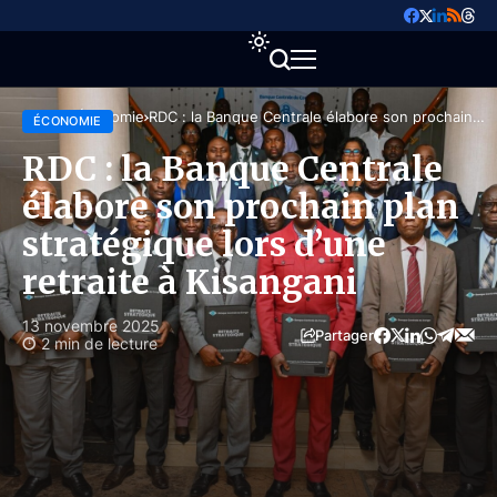
Accueil
Économie
RDC : la Banque Centrale élabore son prochain
ÉCONOMIE
plan stratégique lors d’une retraite à Kisangani
RDC : la Banque Centrale
élabore son prochain plan
stratégique lors d’une
retraite à Kisangani
13 novembre 2025
Partager
2 min de lecture