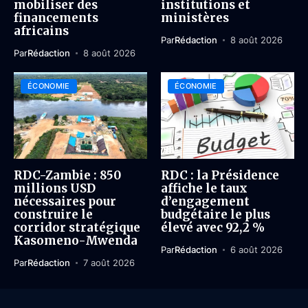
mobiliser des
institutions et
financements
ministères
africains
Par
Rédaction
8 août 2026
Par
Rédaction
8 août 2026
ÉCONOMIE
ÉCONOMIE
RDC-Zambie : 850
RDC : la Présidence
millions USD
affiche le taux
nécessaires pour
d’engagement
construire le
budgétaire le plus
corridor stratégique
élevé avec 92,2 %
Kasomeno-Mwenda
Par
Rédaction
6 août 2026
Par
Rédaction
7 août 2026