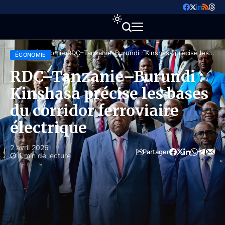
Accueil
Économie
RDC–Tanzanie–Burundi : Kinshasa précise les
ÉCONOMIE
bases du corridor ferroviaire électrique
RDC–Tanzanie–Burundi :
Kinshasa précise les bases
du corridor ferroviaire
électrique
2 avril 2026
Partager
1 min de lecture