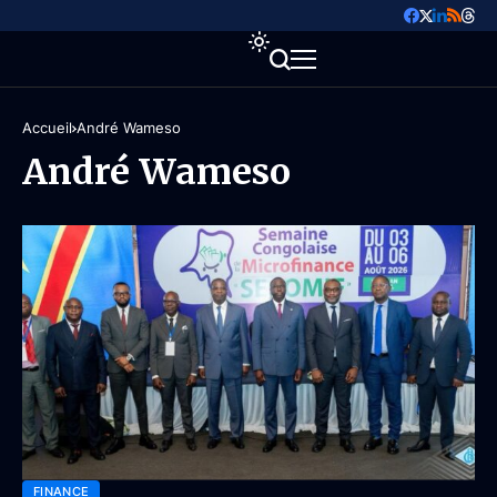
Accueil
André Wameso
André Wameso
FINANCE