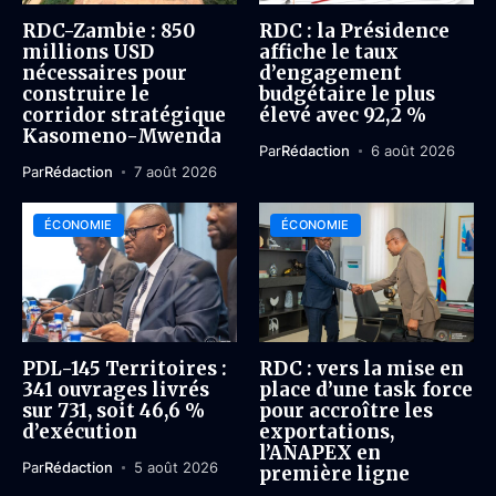
RDC-Zambie : 850
RDC : la Présidence
millions USD
affiche le taux
nécessaires pour
d’engagement
construire le
budgétaire le plus
corridor stratégique
élevé avec 92,2 %
Kasomeno-Mwenda
Par
Rédaction
6 août 2026
Par
Rédaction
7 août 2026
ÉCONOMIE
ÉCONOMIE
PDL-145 Territoires :
RDC : vers la mise en
341 ouvrages livrés
place d’une task force
sur 731, soit 46,6 %
pour accroître les
d’exécution
exportations,
l’ANAPEX en
Par
Rédaction
5 août 2026
première ligne