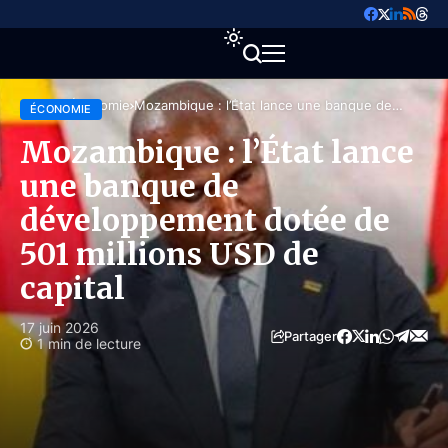
Accueil
Économie
Mozambique : l’État lance une banque de
ÉCONOMIE
développement dotée de 501 millions USD de
capital
Mozambique : l’État lance
une banque de
développement dotée de
501 millions USD de
capital
17 juin 2026
Partager
1 min de lecture