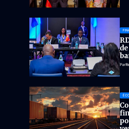
FIN
RD
de
ba
Par
R
ÉC
Co
fi
po
ve