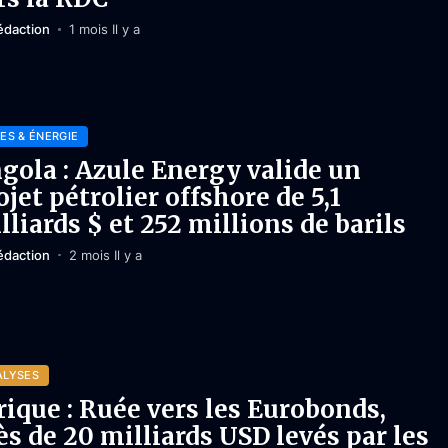
édaction
1 mois Il y a
ES & ÉNERGIE
gola : Azule Energy valide un
ojet pétrolier offshore de 5,1
lliards $ et 252 millions de barils
édaction
2 mois Il y a
ALYSES
rique : Ruée vers les Eurobonds,
ès de 20 milliards USD levés par les