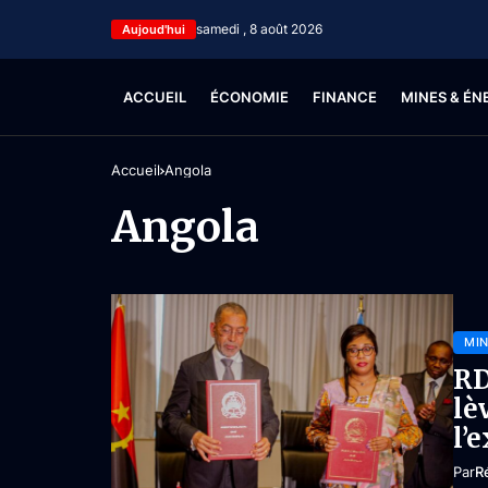
samedi , 8 août 2026
Aujoud'hui
ACCUEIL
ÉCONOMIE
FINANCE
MINES & ÉN
Accueil
Angola
Angola
MIN
RD
lè
l’
Par
R