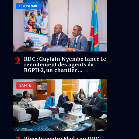
ÉCONOMIE
RDC : Guylain Nyembo lance le
recrutement des agents du
RGPH-2, un chantier
stratégique pour mieux
planifier le développement
SANTÉ
Riposte contre Ebola en RDC :