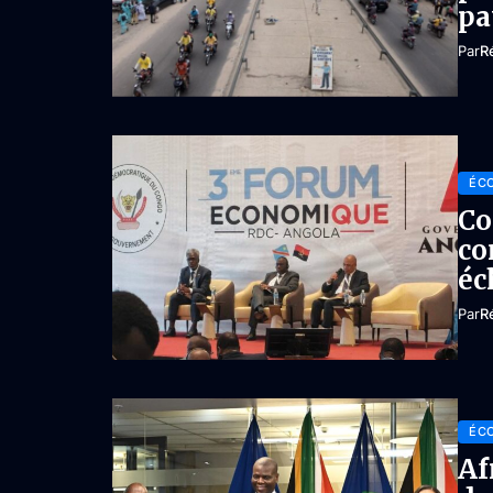
pa
Par
R
ÉC
Co
co
éc
Par
R
ÉC
Af