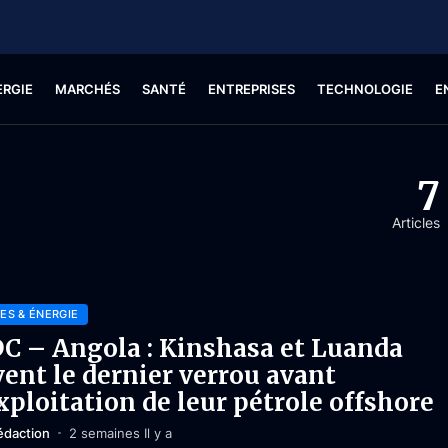
ERGIE
MARCHÉS
SANTÉ
ENTREPRISES
TECHNOLOGIE
E
7
Articles
ES & ÉNERGIE
C – Angola : Kinshasa et Luanda
vent le dernier verrou avant
exploitation de leur pétrole offshore
édaction
2 semaines Il y a