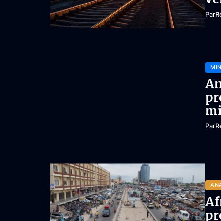
Par
R
MIN
An
pr
mi
Par
R
AN
Af
pr