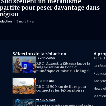
 Sud scellent un mécanisme
ipartite pour peser davantage dans
 région
édaction
5 mois Il y a
Sélection de la rédaction
À pro
TECHNOLOGIE
Acceuil
RDC : Augustin Kibassa lance la
La réda
vulgarisation du Code du
numérique et mise sur le lingala
Publicit
pour l’IA
Analys
TECHNOLOGIE
RDC : 11 500 km de fibre pour
Newslet
connecter les 145 territoires
Mention
TECHNOLOGIE