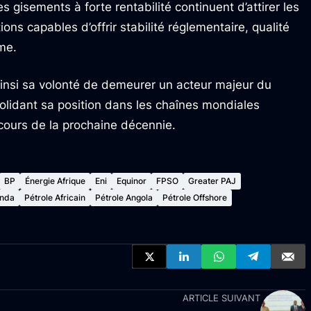
 gisements à forte rentabilité continuent d’attirer les
ons capables d’offrir stabilité réglementaire, qualité
rme.
ainsi sa volonté de demeurer un acteur majeur du
solidant sa position dans les chaînes mondiales
cours de la prochaine décennie.
BP
Énergie Afrique
Eni
Equinor
FPSO
Greater PAJ
nda
Pétrole Africain
Pétrole Angola
Pétrole Offshore
ARTICLE SUIVANT