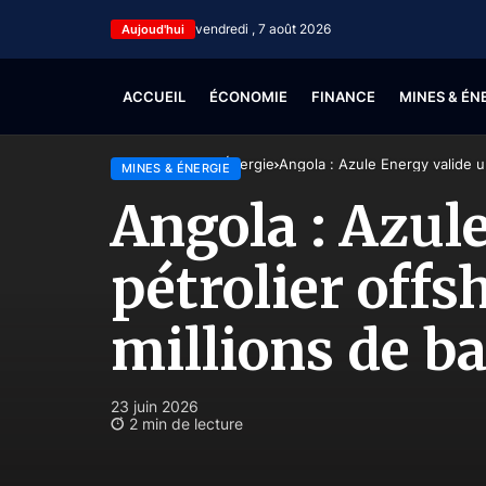
vendredi , 7 août 2026
Aujoud'hui
ACCUEIL
ÉCONOMIE
FINANCE
MINES & ÉN
Accueil
Mines & Énergie
Angola : Azule Energy valide un
MINES & ÉNERGIE
Angola : Azul
pétrolier offs
millions de ba
23 juin 2026
2 min de lecture