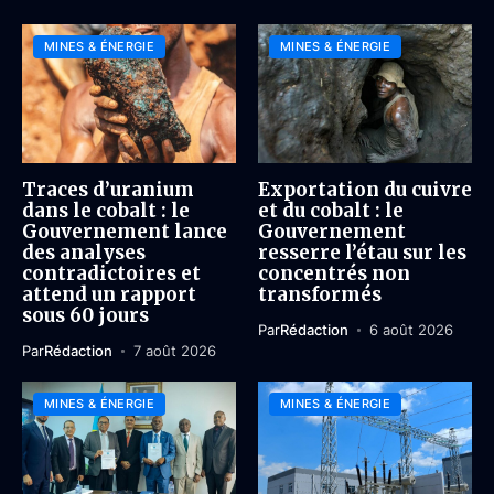
MINES & ÉNERGIE
MINES & ÉNERGIE
Traces d’uranium
Exportation du cuivre
dans le cobalt : le
et du cobalt : le
Gouvernement lance
Gouvernement
des analyses
resserre l’étau sur les
contradictoires et
concentrés non
attend un rapport
transformés
sous 60 jours
Par
Rédaction
6 août 2026
Par
Rédaction
7 août 2026
MINES & ÉNERGIE
MINES & ÉNERGIE