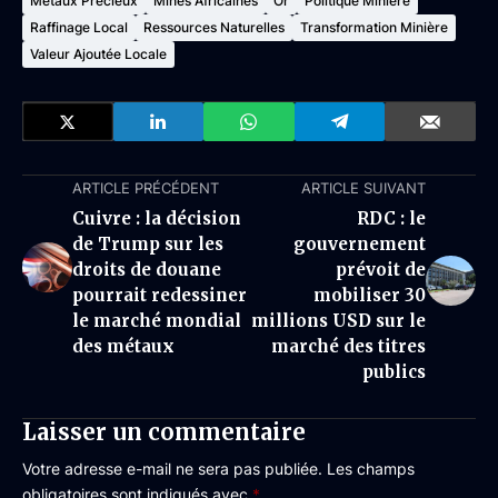
Métaux Précieux
Mines Africaines
Or
Politique Minière
Raffinage Local
Ressources Naturelles
Transformation Minière
Valeur Ajoutée Locale
ARTICLE PRÉCÉDENT
ARTICLE SUIVANT
Cuivre : la décision
RDC : le
de Trump sur les
gouvernement
droits de douane
prévoit de
pourrait redessiner
mobiliser 30
le marché mondial
millions USD sur le
des métaux
marché des titres
publics
Laisser un commentaire
Votre adresse e-mail ne sera pas publiée.
Les champs
obligatoires sont indiqués avec
*