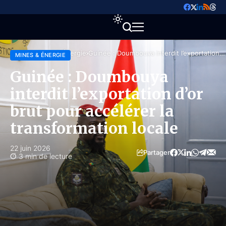
Accueil
Mines & Énergie
Guinée : Doumbouya interdit l’exportation
MINES & ÉNERGIE
d’or brut pour accélérer la transformation
locale
Guinée : Doumbouya
interdit l’exportation d’or
brut pour accélérer la
transformation locale
22 juin 2026
Partager
3 min de lecture