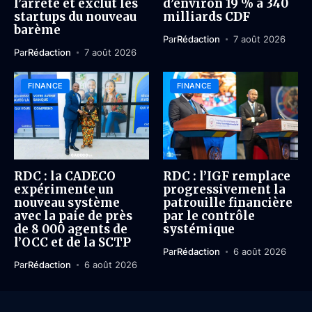
l’arrêté et exclut les
d’environ 19 % à 340
startups du nouveau
milliards CDF
barème
Par
Rédaction
7 août 2026
Par
Rédaction
7 août 2026
FINANCE
FINANCE
RDC : la CADECO
RDC : l’IGF remplace
expérimente un
progressivement la
nouveau système
patrouille financière
avec la paie de près
par le contrôle
de 8 000 agents de
systémique
l’OCC et de la SCTP
Par
Rédaction
6 août 2026
Par
Rédaction
6 août 2026