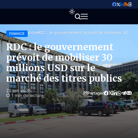
Accueil
Finance
RDC : le gouvernement prévoit de mobiliser 30
FINANCE
millions USD sur le marché des titres publics
RDC : le gouvernement
prévoit de mobiliser 30
millions USD sur le
marché des titres publics
22 juin 2026
Partager
1 min de lecture