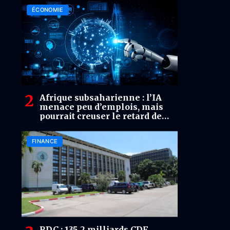
ÉCONOMIE
Afrique subsaharienne : l’IA
menace peu d’emplois, mais
pourrait creuser le retard de
productivité
FINANCE
RDC : 135,2 milliards CDF