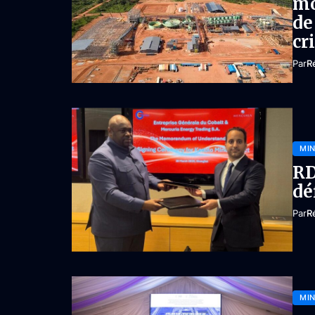
mo
de
cr
Par
R
MIN
RD
dé
Par
R
MIN