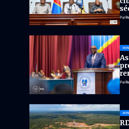
ci
sé
Par
R
MIN
As
pr
re
Par
R
MIN
RD