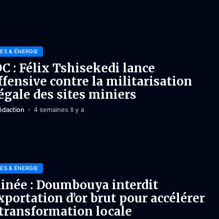
ES & ÉNERGIE
C : Félix Tshisekedi lance
offensive contre la militarisation
légale des sites miniers
édaction
4 semaines Il y a
ES & ÉNERGIE
inée : Doumbouya interdit
exportation d’or brut pour accélérer
 transformation locale