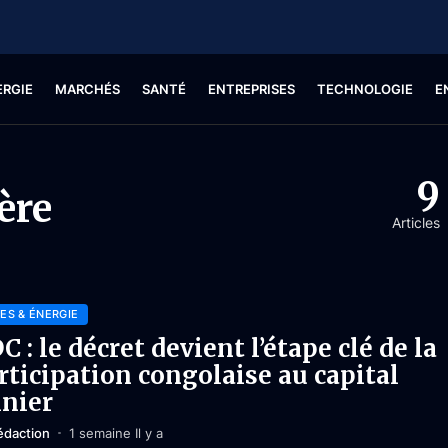
ERGIE
MARCHÉS
SANTÉ
ENTREPRISES
TECHNOLOGIE
E
9
ère
Articles
ES & ÉNERGIE
C : le décret devient l’étape clé de la
rticipation congolaise au capital
nier
édaction
1 semaine Il y a