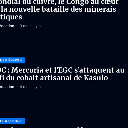
ndial du cuivre, le Congo au cœur
 la nouvelle bataille des minerais
itiques
édaction
3 mois Il y a
ES & ÉNERGIE
C : Mercuria et l’EGC s’attaquent au
fi du cobalt artisanal de Kasulo
édaction
4 mois Il y a
ES & ÉNERGIE