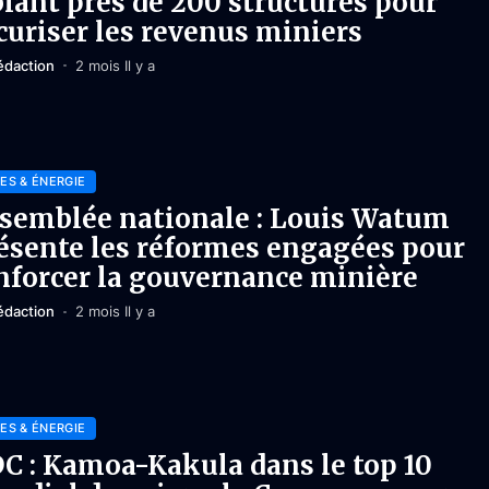
blant près de 200 structures pour
curiser les revenus miniers
édaction
2 mois Il y a
ES & ÉNERGIE
semblée nationale : Louis Watum
ésente les réformes engagées pour
nforcer la gouvernance minière
édaction
2 mois Il y a
ES & ÉNERGIE
C : Kamoa-Kakula dans le top 10