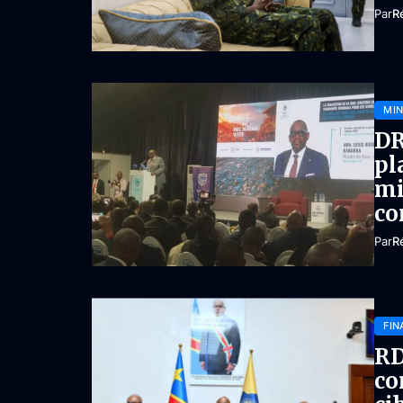
Par
R
MIN
DR
pl
mi
co
Par
R
FIN
RD
co