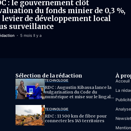
C : le gouvernement clôt
évaluation du fonds minier de 0,3 %,
 levier de développement local
us surveillance
édaction
5 mois Il y a
Sélection de la rédaction
À pro
TECHNOLOGIE
Acceuil
RDC : Augustin Kibassa lance la
La réda
vulgarisation du Code du
numérique et mise sur le lingala
Publicit
pour l’IA
Analys
TECHNOLOGIE
RDC : 11 500 km de fibre pour
Newslet
connecter les 145 territoires
Mention