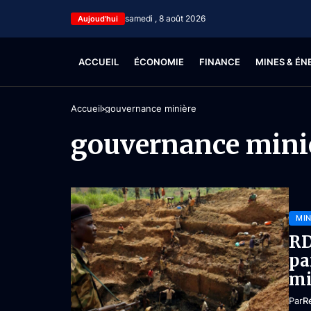
samedi , 8 août 2026
Aujoud'hui
ACCUEIL
ÉCONOMIE
FINANCE
MINES & ÉN
Accueil
gouvernance minière
gouvernance mini
MIN
RD
pa
mi
Par
R