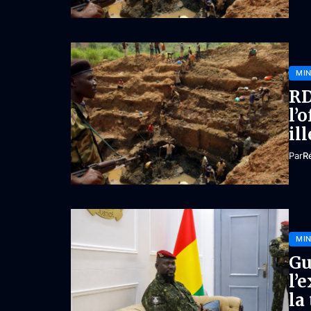
MIN
RD
l’
il
Par
R
MIN
Gu
l’
la