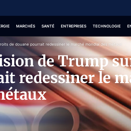
ERGIE
MARCHÉS
SANTÉ
ENTREPRISES
TECHNOLOGIE
E
 droits de douane pourrait redessiner le marché mondial des métaux
cision de Trump sur
it redessiner le 
métaux