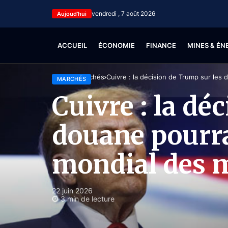
vendredi , 7 août 2026
Aujoud'hui
ACCUEIL
ÉCONOMIE
FINANCE
MINES & ÉN
Accueil
Marchés
Cuivre : la décision de Trump sur les
MARCHÉS
Cuivre : la dé
douane pourra
mondial des 
22 juin 2026
3 min de lecture