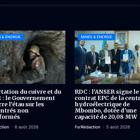
 & ÉNERGIE
MINES & ÉNERGIE
tation du cuivre et du
RDC : l’ANSER signe le
t : le Gouvernement
contrat EPC de la cent
re l’étau sur les
hydroélectrique de
ntrés non
Mbombo, dotée d’une
formés
capacité de 20,08 MW
ction
6 août 2026
Par
Rédaction
5 août 2026