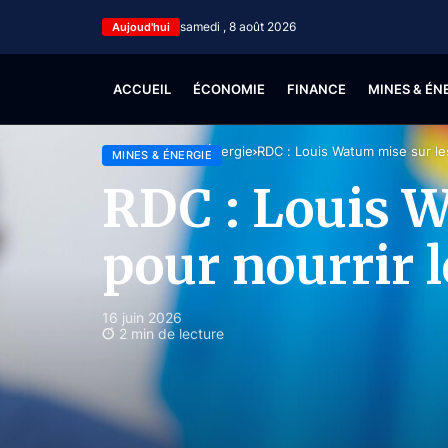
samedi , 8 août 2026
Aujoud'hui
ACCUEIL
ÉCONOMIE
FINANCE
MINES & ÉN
Accueil
Mines & Énergie
RDC : Louis Watum mise sur le
MINES & ÉNERGIE
RDC : Louis W
pour nourrir 
16 juin 2026
2 min de lecture