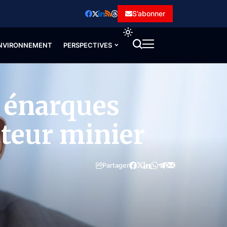
S’abonner
NVIRONNEMENT
PERSPECTIVES
 énarques
cteur minier
Partager