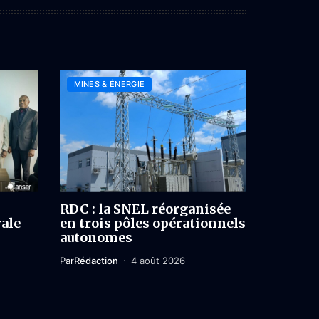
MINES & ÉNERGIE
RDC : la SNEL réorganisée
rale
en trois pôles opérationnels
autonomes
Par
Rédaction
4 août 2026