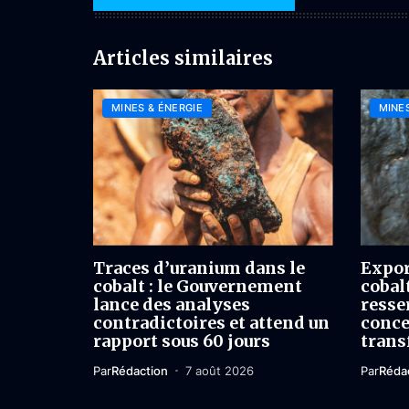
Articles similaires
MINES & ÉNERGIE
MINES
Traces d’uranium dans le
Expor
cobalt : le Gouvernement
cobal
lance des analyses
resser
contradictoires et attend un
conce
rapport sous 60 jours
trans
Par
Rédaction
7 août 2026
Par
Réda