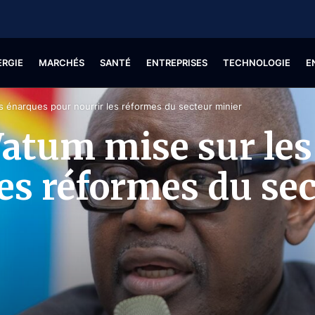
ERGIE
MARCHÉS
SANTÉ
ENTREPRISES
TECHNOLOGIE
E
s énarques pour nourrir les réformes du secteur minier
atum mise sur les
les réformes du se