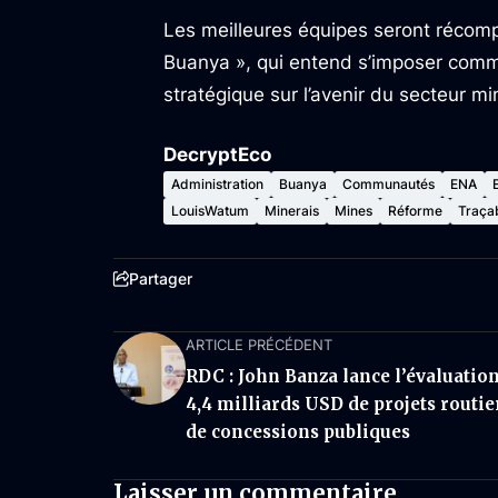
Les meilleures équipes seront récomp
Buanya », qui entend s’imposer comm
stratégique sur l’avenir du secteur 
DecryptEco
Administration
Buanya
Communautés
ENA
LouisWatum
Minerais
Mines
Réforme
Traçab
Partager
ARTICLE PRÉCÉDENT
RDC : John Banza lance l’évaluatio
4,4 milliards USD de projets routie
de concessions publiques
Laisser un commentaire