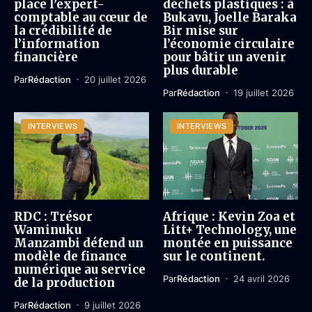
place l’expert-
déchets plastiques : à
comptable au cœur de
Bukavu, Joelle Baraka
la crédibilité de
Bir mise sur
l’information
l’économie circulaire
financière
pour bâtir un avenir
plus durable
Par
Rédaction
20 juillet 2026
Par
Rédaction
19 juillet 2026
INTERVIEWS
INTERVIEWS
RDC : Trésor
Afrique : Kevin Zoa et
Waminuku
Litt+ Technology, une
Manzambi défend un
montée en puissance
modèle de finance
sur le continent.
numérique au service
Par
Rédaction
24 avril 2026
de la production
Par
Rédaction
9 juillet 2026