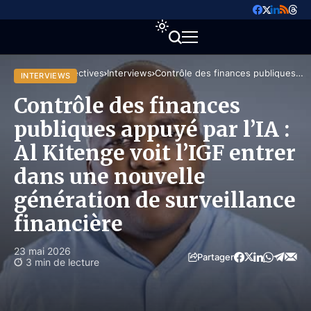
Accueil
Perspectives
Interviews
Contrôle des finances publiques
INTERVIEWS
appuyé par l’IA : Al Kitenge voit l’IGF
entrer dans une nouvelle
Contrôle des finances
génération de surveillance
financière
publiques appuyé par l’IA :
Al Kitenge voit l’IGF entrer
dans une nouvelle
génération de surveillance
financière
23 mai 2026
Partager
3 min de lecture