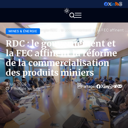
Accueil
Mines & Énergie
RDC : le gouvernement et la FEC affinent la
MINES & ÉNERGIE
réforme de la commercialisation des
produits miniers
RDC : le gouvernement et
la FEC affinent la réforme
de la commercialisation
des produits miniers
4 juin 2026
Partager
1 min de lecture