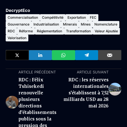
DecryptEco
Commercialisation
Compétitivité
Exportation
FEC
Gouvernance
Industrialisation
Minerais
Mines
Nomenclature
RDC
Réforme
Réglementation
Transformation
Valeur Ajoutée
Valorisation
ARTICLE PRÉCÉDENT
ARTICLE SUIVANT
RDC : Félix
RDC : les réserves
Tshisekedi
internationales
renouvelle
s’établissent à 7,52
plusieurs
milliards USD au 28
directions
mai 2026
d’établissements
publics sous la
pression des