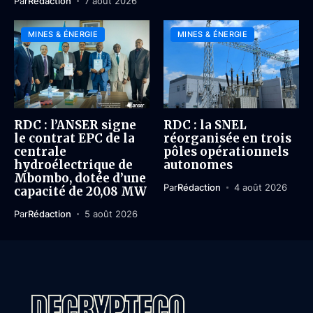
Par
Rédaction
7 août 2026
MINES & ÉNERGIE
MINES & ÉNERGIE
RDC : l’ANSER signe
RDC : la SNEL
le contrat EPC de la
réorganisée en trois
centrale
pôles opérationnels
hydroélectrique de
autonomes
Mbombo, dotée d’une
Par
Rédaction
4 août 2026
capacité de 20,08 MW
Par
Rédaction
5 août 2026