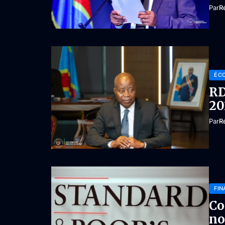
Par
R
ÉC
RD
20
Par
R
FIN
Co
no