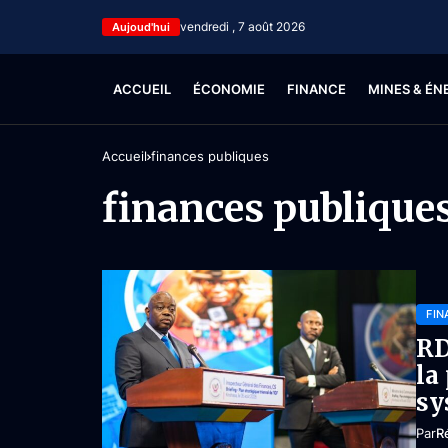
vendredi , 7 août 2026
Aujoud'hui
ACCUEIL
ÉCONOMIE
FINANCE
MINES & ÉN
Accueil
finances publiques
finances publique
FIN
RD
la
sy
Par
R