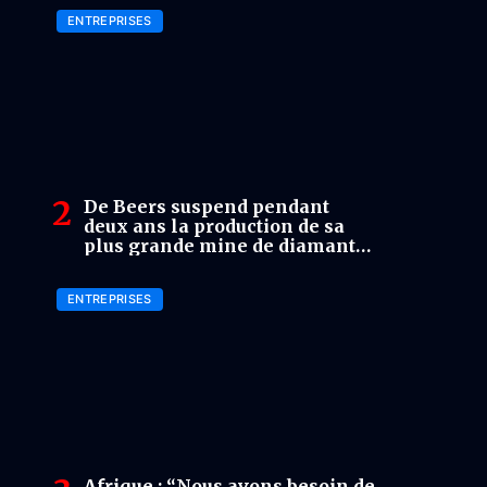
ENTREPRISES
De Beers suspend pendant
deux ans la production de sa
plus grande mine de diamants
en Afrique du Sud
ENTREPRISES
Afrique : “Nous avons besoin de