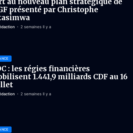
rt au nouveau plan stratégique de
IGF présenté par Christophe
tasimwa
édaction
2 semaines Il y a
ANCE
C : les régies financières
bilisent 1.441,9 milliards CDF au 16
illet
édaction
2 semaines Il y a
ANCE