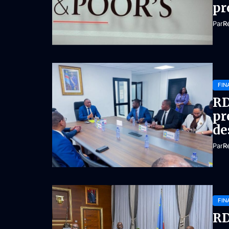
pr
Par
R
FIN
RD
pr
de
Par
R
FIN
RD