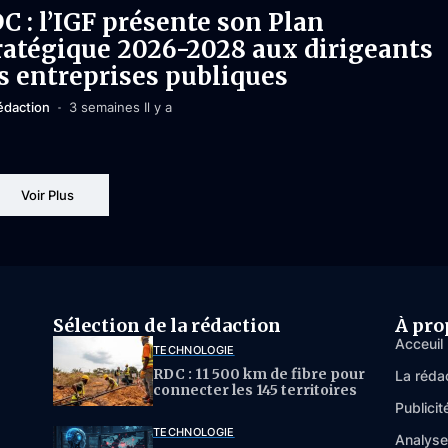
C : l’IGF présente son Plan
ratégique 2026-2028 aux dirigeants
s entreprises publiques
édaction
3 semaines Il y a
Voir Plus
Sélection de la rédaction
À pro
Acceuil
TECHNOLOGIE
RDC : 11 500 km de fibre pour
La réda
connecter les 145 territoires
Publicit
TECHNOLOGIE
Analys