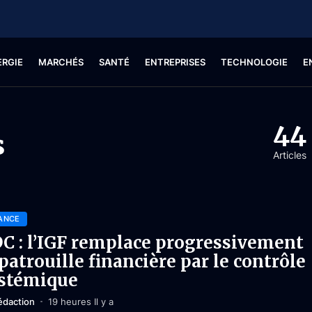
ERGIE
MARCHÉS
SANTÉ
ENTREPRISES
TECHNOLOGIE
E
44
s
Articles
ANCE
C : l’IGF remplace progressivement
 patrouille financière par le contrôle
stémique
édaction
19 heures Il y a