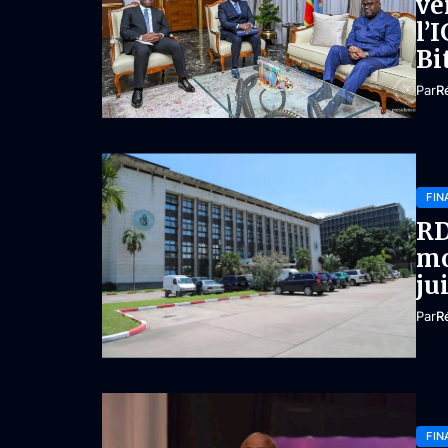
ve
l’
Bi
Par
R
FIN
RD
mo
ju
Par
R
FIN