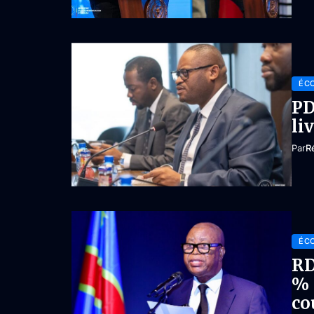
ÉC
PD
li
Par
R
ÉC
RD
% 
co