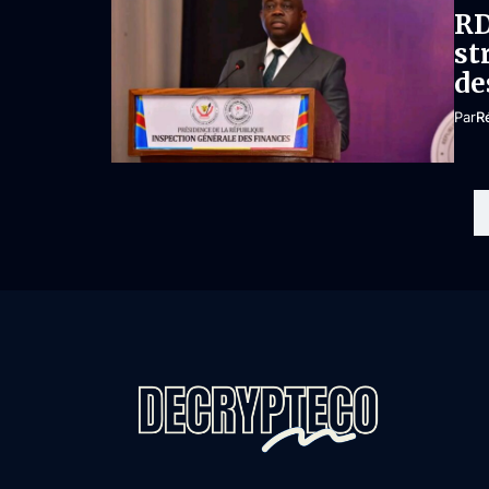
RD
st
de
Par
R