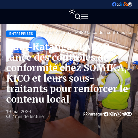
Accueil
Entreprises
Haut-Katanga : l’ARSP lance des contrôles de
ENTREPRISES
conformité chez SOMIKA, KICO et leurs sous-
traitants pour renforcer le contenu local
Haut-Katanga : l’ARSP
lance des contrôles de
conformité chez SOMIKA,
KICO et leurs sous-
traitants pour renforcer le
contenu local
19 mai 2026
Partager
2 min de lecture