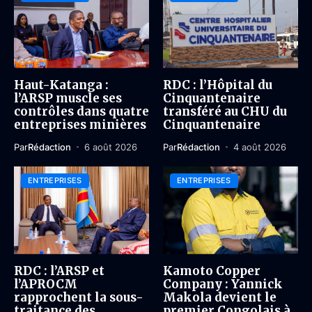
Haut-Katanga :
RDC : l’Hôpital du
l’ARSP muscle ses
Cinquantenaire
contrôles dans quatre
transféré au CHU du
entreprises minières
Cinquantenaire
Par
Rédaction
6 août 2026
Par
Rédaction
4 août 2026
ENTREPRISES
ENTREPRISES
RDC : l’ARSP et
Kamoto Copper
l’APROCM
Company : Yannick
rapprochent la sous-
Makola devient le
traitance des
premier Congolais à