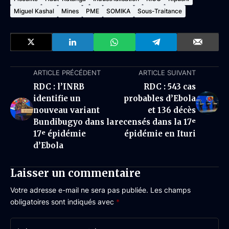
Miguel Kashal
Mines
PME
SOMIKA
Sous-Traitance
ARTICLE PRÉCÉDENT
ARTICLE SUIVANT
RDC : l’INRB
RDC : 543 cas
identifie un
probables d’Ebola
nouveau variant
et 136 décès
Bundibugyo dans la
recensés dans la 17ᵉ
17ᵉ épidémie
épidémie en Ituri
d’Ebola
Laisser un commentaire
Votre adresse e-mail ne sera pas publiée.
Les champs
obligatoires sont indiqués avec
*