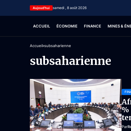
samedi , 8 août 2026
Aujoud'hui
ACCUEIL
ÉCONOMIE
FINANCE
MINES & ÉN
Accueil
subsaharienne
subsaharienne
FIN
Af
% 
te
Par
R