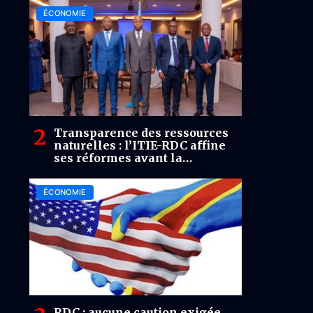
ÉCONOMIE
Transparence des ressources
naturelles : l’ITIE-RDC affine
ses réformes avant la
validation de 2026
ÉCONOMIE
RDC : aucune caution exigée