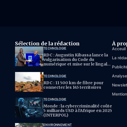
Sélection de la rédaction
À pro
TECHNOLOGIE
Acceuil
RDC : Augustin Kibassa lance la
La réda
vulgarisation du Code du
numérique et mise sur le lingala
Publicit
pour l’IA
Analys
TECHNOLOGIE
RDC : 11 500 km de fibre pour
Newslet
connecter les 145 territoires
Mention
TECHNOLOGIE
Monde : la cybercriminalité coûte
5 milliards USD à l’Afrique en 2025
(INTERPOL)
ENVIRONNEMENT