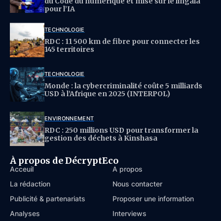
du Code du numérique et mise sur le lingala
pour l’IA
TECHNOLOGIE
RDC : 11 500 km de fibre pour connecter les
145 territoires
TECHNOLOGIE
Monde : la cybercriminalité coûte 5 milliards
USD à l’Afrique en 2025 (INTERPOL)
ENVIRONNEMENT
RDC : 250 millions USD pour transformer la
gestion des déchets à Kinshasa
À propos de DécryptEco
Acceuil
À propos
La rédaction
Nous contacter
Publicité & partenariats
Proposer une information
Analyses
Interviews