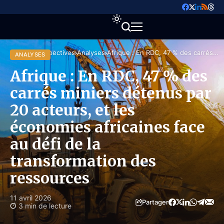
Accueil
Perspectives
Analyses
Afrique : En RDC, 47 % des carrés
ANALYSES
miniers détenus par 20 acteurs, et
les économies africaines face au défi
Afrique : En RDC, 47 % des
de la transformation des ressources
carrés miniers détenus par
20 acteurs, et les
économies africaines face
au défi de la
transformation des
ressources
11 avril 2026
Partager
3 min de lecture