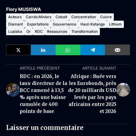
Flory MUSISWA
Acteurs
Carrés Miniers
Cobalt
Concentration
Cuivre
Diamant
Exportations
Gouvernance
Haut-Katanga
Lithium
Lualaba
Or
RDC
Ressources
Transformation
ARTICLE PRÉCÉDENT
ARTICLE SUIVANT
RDC : en 2026, le
Afrique : Ruée vers
taux directeur de la
les Eurobonds, près
BCC ramené à 13,5
de 20 milliards USD
% après une baisse
levés par les pays
cumulée de 400
africains entre 2025
points de base
et 2026
Laisser un commentaire