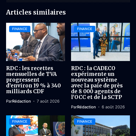
Articles similaires
FINANCE
FINANCE
RDC : les recettes
RDC : la CADECO
mensuelles de TVA
expérimente un
progressent
nouveau système
d’environ 19 % à 340
avec la paie de près
milliards CDF
de 8 000 agents de
l’OCC et de la SCTP
Par
Rédaction
7 août 2026
Par
Rédaction
6 août 2026
FINANCE
FINANCE