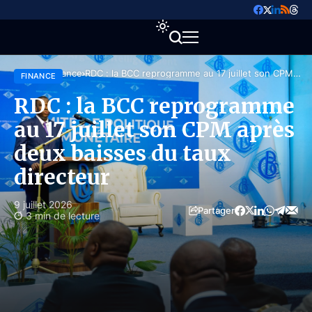
Accueil
Finance
RDC : la BCC reprogramme au 17 juillet son CPM
FINANCE
après deux baisses du taux directeur
RDC : la BCC reprogramme
au 17 juillet son CPM après
deux baisses du taux
directeur
9 juillet 2026
Partager
3 min de lecture