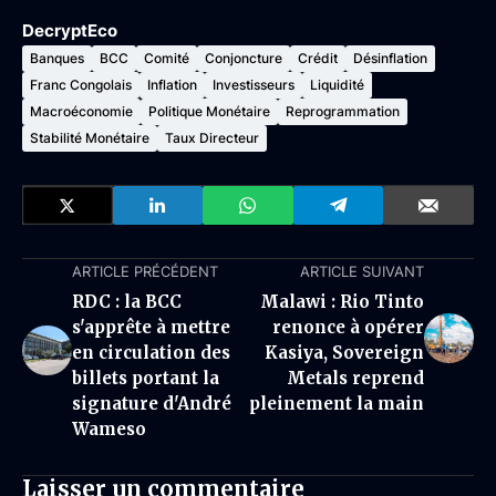
DecryptEco
Banques
BCC
Comité
Conjoncture
Crédit
Désinflation
Franc Congolais
Inflation
Investisseurs
Liquidité
Macroéconomie
Politique Monétaire
Reprogrammation
Stabilité Monétaire
Taux Directeur
ARTICLE PRÉCÉDENT
ARTICLE SUIVANT
RDC : la BCC
Malawi : Rio Tinto
s'apprête à mettre
renonce à opérer
en circulation des
Kasiya, Sovereign
billets portant la
Metals reprend
signature d'André
pleinement la main
Wameso
Laisser un commentaire