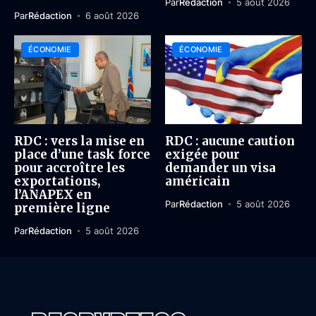
Par
Rédaction
5 août 2026
Par
Rédaction
6 août 2026
ÉCONOMIE
ÉCONOMIE
RDC : vers la mise en
RDC : aucune caution
place d’une task force
exigée pour
pour accroître les
demander un visa
exportations,
américain
l’ANAPEX en
Par
Rédaction
5 août 2026
première ligne
Par
Rédaction
5 août 2026