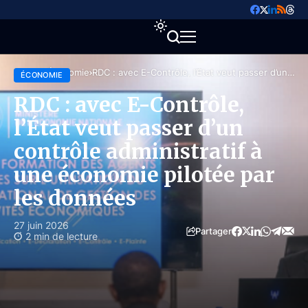
Accueil
Économie
RDC : avec E-Contrôle, l’État veut passer d’un
ÉCONOMIE
contrôle administratif à une économie pilotée par
les données
RDC : avec E-Contrôle,
l’État veut passer d’un
contrôle administratif à
une économie pilotée par
les données
27 juin 2026
Partager
2 min de lecture