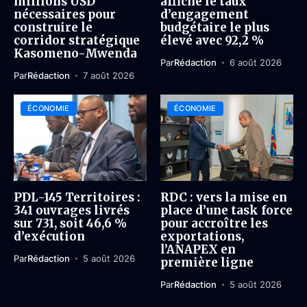
millions USD
affiche le taux
nécessaires pour
d’engagement
construire le
budgétaire le plus
corridor stratégique
élevé avec 92,2 %
Kasomeno-Mwenda
Par
Rédaction
6 août 2026
Par
Rédaction
7 août 2026
ÉCONOMIE
ÉCONOMIE
PDL-145 Territoires :
RDC : vers la mise en
341 ouvrages livrés
place d’une task force
sur 731, soit 46,6 %
pour accroître les
d’exécution
exportations,
l’ANAPEX en
Par
Rédaction
5 août 2026
première ligne
Par
Rédaction
5 août 2026