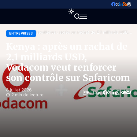
Accueil
Entreprises
Kenya : après un rachat de 2,1 milliards USD,
ENTREPRISES
Vodacom veut renforcer son contrôle sur
Safaricom
Kenya : après un rachat de
2,1 milliards USD,
Vodacom veut renforcer
son contrôle sur Safaricom
8 juillet 2026
Partager
2 min de lecture