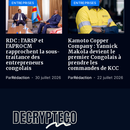
ENTREPRISES
ENTREPRISES
RDC : l’ARSP et
Kamoto Copper
l’APROCM
Company : Yannick
rapprochent la sous-
Makola devient le
traitance des
premier Congolais à
entrepreneurs
prendre les
congolais
commandes de KCC
Par
Rédaction
30 juillet 2026
Par
Rédaction
22 juillet 2026