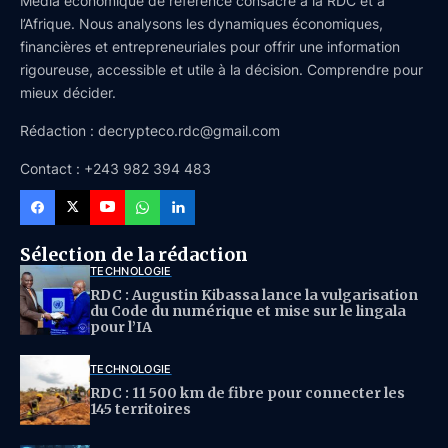
Média économique de référence consacré à la RDC et à
l’Afrique. Nous analysons les dynamiques économiques,
financières et entrepreneuriales pour offrir une information
rigoureuse, accessible et utile à la décision. Comprendre pour
mieux décider.
Rédaction : decrypteco.rdc@gmail.com
Contact : +243 982 394 483
Sélection de la rédaction
TECHNOLOGIE
RDC : Augustin Kibassa lance la vulgarisation
du Code du numérique et mise sur le lingala
pour l’IA
TECHNOLOGIE
RDC : 11 500 km de fibre pour connecter les
145 territoires