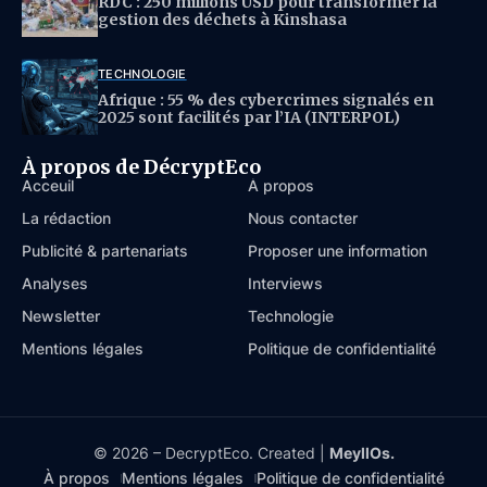
RDC : 250 millions USD pour transformer la
gestion des déchets à Kinshasa
TECHNOLOGIE
Afrique : 55 % des cybercrimes signalés en
2025 sont facilités par l’IA (INTERPOL)
À propos de DécryptEco
Acceuil
À propos
La rédaction
Nous contacter
Publicité & partenariats
Proposer une information
Analyses
Interviews
Newsletter
Technologie
Mentions légales
Politique de confidentialité
© 2026 – DecryptEco. Created |
MeyllOs.
À propos
Mentions légales
Politique de confidentialité