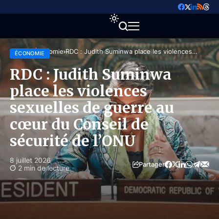
Accueil
Économie
RDC : Judith Suminwa place les violences
ÉCONOMIE
sexuelles de guerre au cœur du Conseil de
sécurité de l’ONU
RDC : Judith Suminwa
place les violences
sexuelles de guerre au
cœur du Conseil de
sécurité de l’ONU
8 juillet 2026
Partager
2 min de lecture