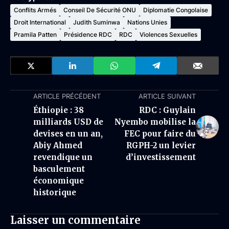
Conflits Armés
Conseil De Sécurité ONU
Diplomatie Congolaise
Droit International
Judith Suminwa
Nations Unies
Pramila Patten
Présidence RDC
RDC
Violences Sexuelles
ARTICLE PRÉCÉDENT
ARTICLE SUIVANT
Éthiopie : 38
RDC : Guylain
milliards USD de
Nyembo mobilise la
devises en un an,
FEC pour faire du
Abiy Ahmed
RGPH-2 un levier
revendique un
d’investissement
basculement
économique
historique
Laisser un commentaire