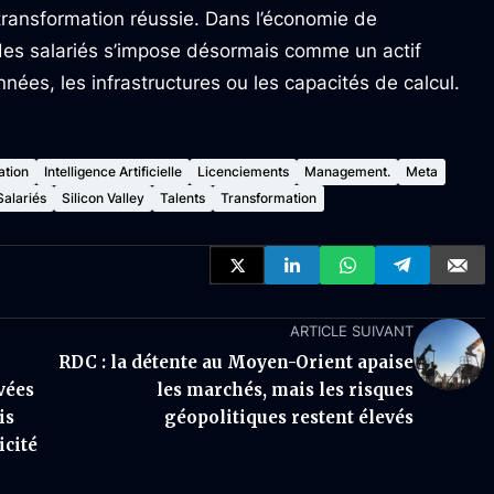
 transformation réussie. Dans l’économie de
nce des salariés s’impose désormais comme un actif
nées, les infrastructures ou les capacités de calcul.
ation
Intelligence Artificielle
Licenciements
Management.
Meta
Salariés
Silicon Valley
Talents
Transformation
ARTICLE SUIVANT
RDC : la détente au Moyen-Orient apaise
vées
les marchés, mais les risques
is
géopolitiques restent élevés
icité