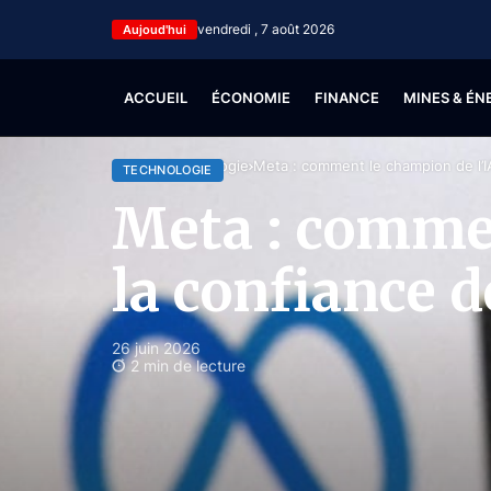
vendredi , 7 août 2026
Aujoud'hui
ACCUEIL
ÉCONOMIE
FINANCE
MINES & ÉN
Accueil
Technologie
Meta : comment le champion de l’IA
TECHNOLOGIE
Meta : commen
la confiance d
26 juin 2026
2 min de lecture