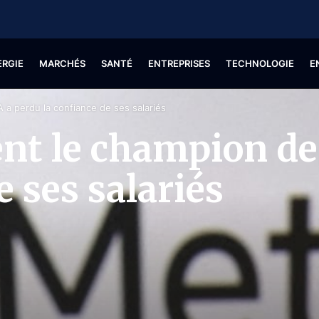
ERGIE
MARCHÉS
SANTÉ
ENTREPRISES
TECHNOLOGIE
E
 a perdu la confiance de ses salariés
t le champion de 
e ses salariés