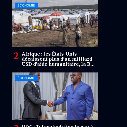
ÉCONOMIE
Afrique : les États-Unis
décaissent plus d’un milliard
USD d’aide humanitaire, la RDC
parmi les pays bénéficiaires
ÉCONOMIE
RDC : Tshisekedi fixe le cap à