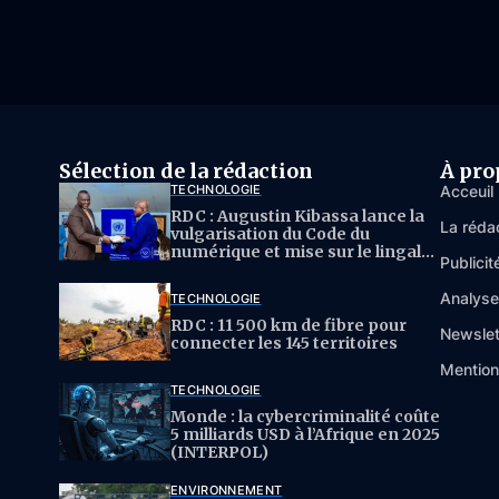
Sélection de la rédaction
À pro
TECHNOLOGIE
Acceuil
RDC : Augustin Kibassa lance la
La réda
vulgarisation du Code du
numérique et mise sur le lingala
Publicit
pour l’IA
Analys
TECHNOLOGIE
RDC : 11 500 km de fibre pour
Newslet
connecter les 145 territoires
Mention
TECHNOLOGIE
Monde : la cybercriminalité coûte
5 milliards USD à l’Afrique en 2025
(INTERPOL)
ENVIRONNEMENT