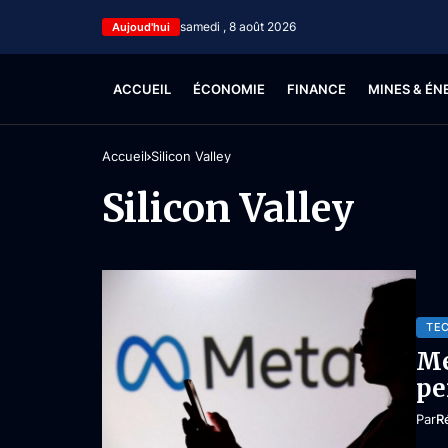
samedi , 8 août 2026
Aujoud'hui
ACCUEIL
ÉCONOMIE
FINANCE
MINES & ÉN
Accueil
Silicon Valley
Silicon Valley
TE
Me
pe
Par
R