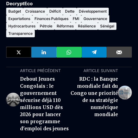
DecryptEco
Budget
Croissance
Déficit
Dette
Développement
Exportations
Finances Publiques
FMI
Gouvernance
Hydrocarbures
Pétrole
Réformes
Résilience
Sénégal
Transparence
ARTICLE PRÉCÉDENT
ARTICLE SUIVANT
Debout Jeunes
RDC : la Banque
Congolais : le
mondiale fait du
gouvernement
Congo une priorité
sécurise déjà 110
de sa stratégie
millions USD dès
numérique
2026 pour lancer
mondiale
son programme
d'emploi des jeunes