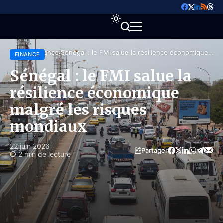
Accueil
Finance
Sénégal : le FMI salue la résilience économique
FINANCE
malgré les risques mondiaux
Sénégal : le FMI salue la
résilience économique
malgré les risques
mondiaux
22 juin 2026
Partager
2 min de lecture