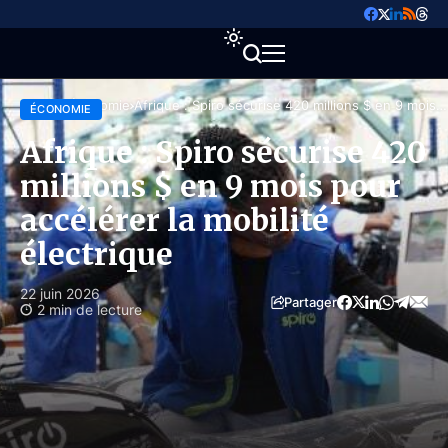
Accueil
Économie
Afrique : Spiro sécurise 420 millions $ en 9 mois
ÉCONOMIE
pour accélérer la mobilité électrique
Afrique : Spiro sécurise 420
millions $ en 9 mois pour
accélérer la mobilité
électrique
22 juin 2026
Partager
2 min de lecture