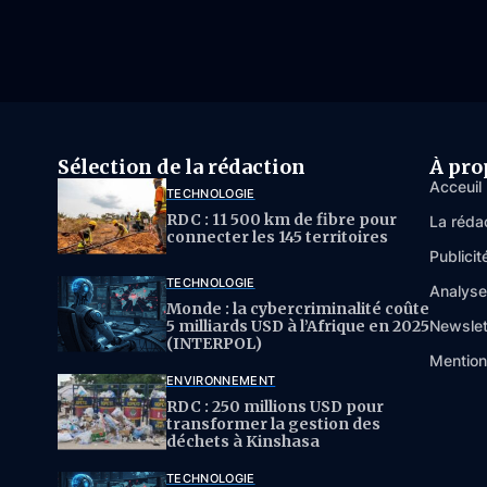
Sélection de la rédaction
À pro
Acceuil
TECHNOLOGIE
RDC : 11 500 km de fibre pour
La réda
connecter les 145 territoires
Publicit
TECHNOLOGIE
Analys
Monde : la cybercriminalité coûte
5 milliards USD à l’Afrique en 2025
Newslet
(INTERPOL)
Mention
ENVIRONNEMENT
RDC : 250 millions USD pour
transformer la gestion des
déchets à Kinshasa
TECHNOLOGIE