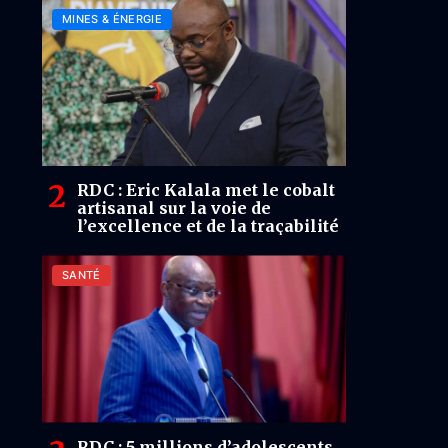
richesses minières en actifs
MINES & ÉNERGIE
nationaux ?
RDC : Eric Kalala met le cobalt
artisanal sur la voie de
l’excellence et de la traçabilité
SANTÉ
RDC : 5 millions d’adolescents