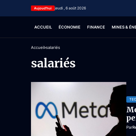
jeudi , 6 août 2026
Aujoud'hui
ACCUEIL
ÉCONOMIE
FINANCE
MINES & ÉN
Accueil
salariés
salariés
TE
Me
pe
Par
R