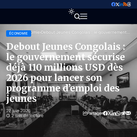
Accueil
Économie
Debout Jeunes Congolais : le gouvernement
ÉCONOMIE
sécurise déjà 110 millions USD dès 2026 pour
lancer son programme d’emploi des jeunes
Debout Jeunes Congolais :
le gouvernement sécurise
déjà 110 millions USD dès
2026 pour lancer son
programme d’emploi des
jeunes
22 juin 2026
Partager
2 min de lecture