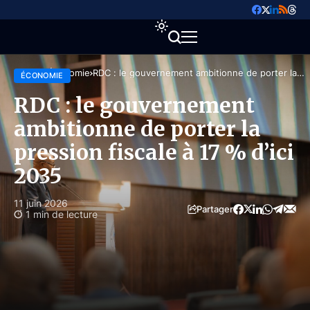
Accueil
Économie
RDC : le gouvernement ambitionne de porter la
ÉCONOMIE
pression fiscale à 17 % d’ici 2035
RDC : le gouvernement
ambitionne de porter la
pression fiscale à 17 % d’ici
2035
11 juin 2026
Partager
1 min de lecture