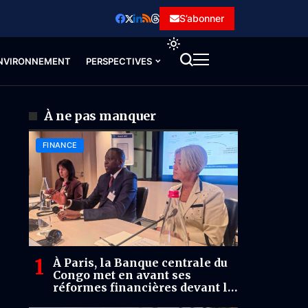
S’abonner
NVIRONNEMENT
PERSPECTIVES
À ne pas manquer
FINANCE
À Paris, la Banque centrale du
Congo met en avant ses
réformes financières devant le
FMI et les grands acteurs de la