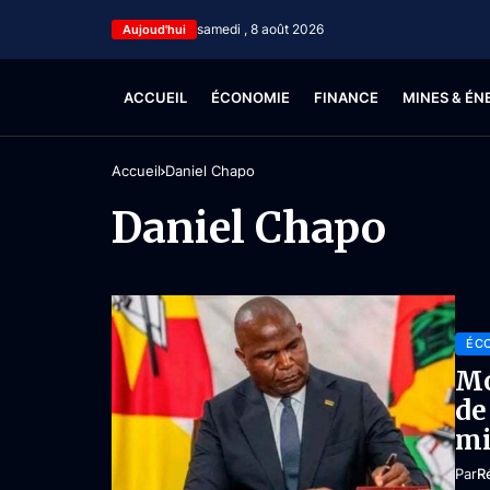
samedi , 8 août 2026
Aujoud'hui
ACCUEIL
ÉCONOMIE
FINANCE
MINES & ÉN
Accueil
Daniel Chapo
Daniel Chapo
ÉC
Mo
de
mi
Par
R