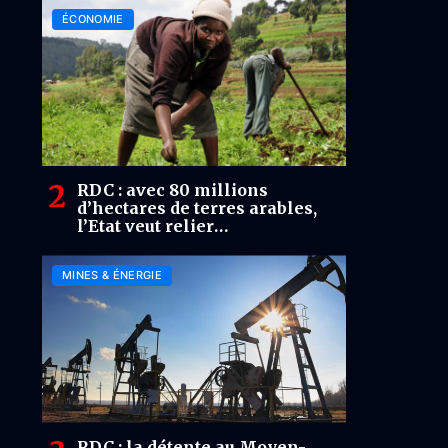
finance mondiale
ÉCONOMIE
RDC : avec 80 millions
d’hectares de terres arables,
l’Etat veut relier
investissements et résultats
agricoles
MINES & ÉNERGIE
RDC : la détente au Moyen-