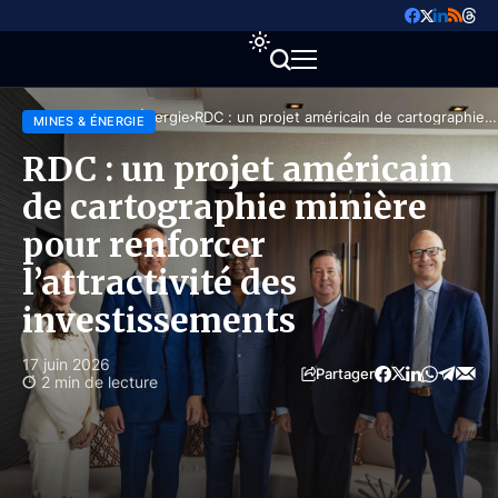
Accueil
Mines & Énergie
RDC : un projet américain de cartographie
MINES & ÉNERGIE
minière pour renforcer l’attractivité des
investissements
RDC : un projet américain
de cartographie minière
pour renforcer
l’attractivité des
investissements
17 juin 2026
Partager
2 min de lecture