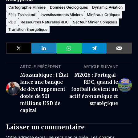
Cartographie Minière
Données Géologiques
Dynamic Aviation
Félix Tshisekedi
Investissements Miniers
Minéraux Critiques
RDC
Ressources Naturelles RDC
Secteur Minier Congolais
Transition Énergétique
ARTICLE PRÉCÉDENT
ARTICLE SUIVANT
Mozambique : l'État
M2026 : Portugal-
lance une banque
RDC, quand le
de développement
football devient un
dotée de 501
actif économique et
millions USD de
stratégique
capital
Laisser un commentaire
Votre adresse e-mail ne sera pas publiée.
Les champs