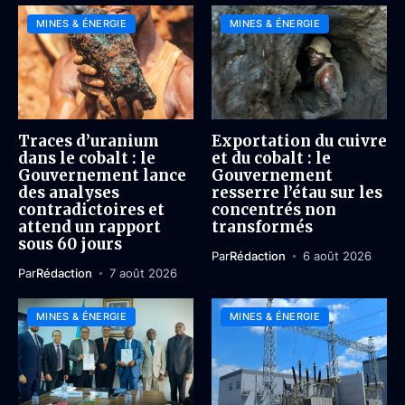
MINES & ÉNERGIE
MINES & ÉNERGIE
Traces d’uranium
Exportation du cuivre
dans le cobalt : le
et du cobalt : le
Gouvernement lance
Gouvernement
des analyses
resserre l’étau sur les
contradictoires et
concentrés non
attend un rapport
transformés
sous 60 jours
Par
Rédaction
6 août 2026
Par
Rédaction
7 août 2026
MINES & ÉNERGIE
MINES & ÉNERGIE