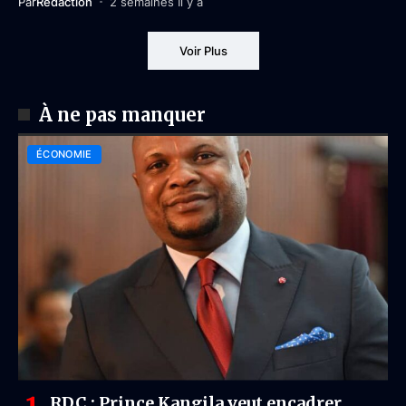
Par
Rédaction
2 semaines Il y a
Voir Plus
À ne pas manquer
ÉCONOMIE
RDC : Prince Kangila veut encadrer