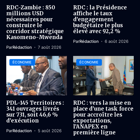
RDC-Zambie : 850
RDC : la Présidence
millions USD
affiche le taux
nécessaires pour
d’engagement
construire le
budgétaire le plus
corridor stratégique
élevé avec 92,2 %
Kasomeno-Mwenda
Par
Rédaction
6 août 2026
Par
Rédaction
7 août 2026
ÉCONOMIE
ÉCONOMIE
PDL-145 Territoires :
RDC : vers la mise en
341 ouvrages livrés
place d’une task force
sur 731, soit 46,6 %
pour accroître les
d’exécution
exportations,
l’ANAPEX en
Par
Rédaction
5 août 2026
première ligne