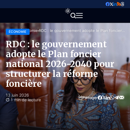
Accueil
Économie
RDC : le gouvernement adopte le Plan foncier
ÉCONOMIE
national 2026-2040 pour structurer la réforme
foncière
RDC : le gouvernement
adopte le Plan foncier
national 2026-2040 pour
structurer la réforme
foncière
13 juin 2026
Partager
1 min de lecture