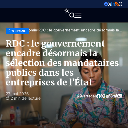
Accueil
Économie
RDC : le gouvernement encadre désormais la
ÉCONOMIE
sélection des mandataires publics dans les
entreprises de l’État
RDC : le gouvernement
encadre désormais la
sélection des mandataires
publics dans les
entreprises de l’État
27 mai 2026
Partager
2 min de lecture