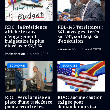
RDC : la Présidence
PDL-145 Territoires :
affiche le taux
341 ouvrages livrés
d’engagement
sur 731, soit 46,6 %
budgétaire le plus
d’exécution
élevé avec 92,2 %
Par
Rédaction
5 août 2026
Par
Rédaction
6 août 2026
ÉCONOMIE
ÉCONOMIE
RDC : vers la mise en
RDC : aucune caution
place d’une task force
exigée pour
pour accroître les
demander un visa