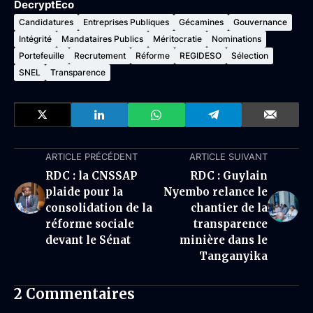
DecryptEco
Candidatures
Entreprises Publiques
Gécamines
Gouvernance
Intégrité
Mandataires Publics
Méritocratie
Nominations
Portefeuille
Recrutement
Réforme
REGIDESO
Sélection
SNEL
Transparence
ARTICLE PRÉCÉDENT
ARTICLE SUIVANT
RDC : la CNSSAP
RDC : Guylain
plaide pour la
Nyembo relance le
consolidation de la
chantier de la
réforme sociale
transparence
devant le Sénat
minière dans le
Tanganyika
2 Commentaires