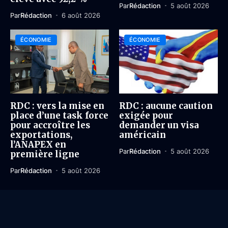
Par
Rédaction
5 août 2026
Par
Rédaction
6 août 2026
ÉCONOMIE
ÉCONOMIE
RDC : vers la mise en
RDC : aucune caution
place d’une task force
exigée pour
pour accroître les
demander un visa
exportations,
américain
l’ANAPEX en
Par
Rédaction
5 août 2026
première ligne
Par
Rédaction
5 août 2026