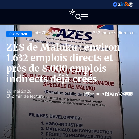
Accueil
Économie
ZES de Maluku : environ 1.632 emplois directs et
ÉCONOMIE
près de 8.000 emplois indirects déjà créés
ZES de Maluku : environ
1.632 emplois directs et
près de 8.000 emplois
indirects déjà créés
26 mai 2026
Partager
2 min de lecture