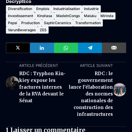
DecryptEco
Diversification
Emplois
Industrialisation
Industrie
Investissement
Kinshasa
MadeInCongo
Maluku
Mirinda
Pepsi
Production
SaphirCeramics
Transformation
VarunBeverages
ZES
ARTICLE PRÉCÉDENT
ARTICLE SUIVANT
RDC : Tryphon Kin-
RDC : le
kiey expose les
gouvernement
fractures internes
lance l’élaboration
de la RVA devant le
des normes
Sénat
nationales de
construction des
infrastructures
1 Laisser un commentaire