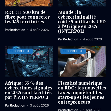
RDC : 11 500 km de
Monde : la
fibre pour connecter
cybercriminalité
les 145 territoires
coûte 5 milliards USD
à l’Afrique en 2025
Par
Rédaction
4 août 2026
(INTERPOL)
Par
Rédaction
4 août 2026
TECHNOLOGIE
TECHNOLOGIE
Afrique : 55 % des
Fiscalité numérique
cybercrimes signalés
en RDC : les nouvelles
en 2025 sont facilités
taxes inquiètent les
par l’IA (INTERPOL)
start-up et les jeunes
entrepreneurs
Par
Rédaction
3 août 2026
Par
Rédaction
1 août 2026