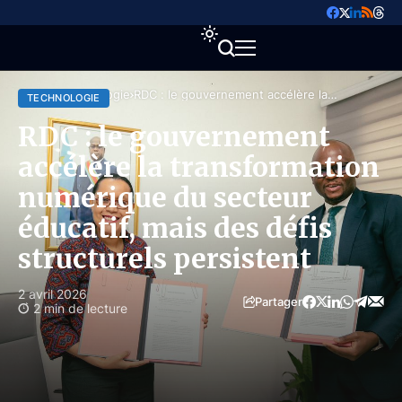
Accueil
Technologie
RDC : le gouvernement accélère la
TECHNOLOGIE
transformation numérique du secteur éducatif,
mais des défis structurels persistent
RDC : le gouvernement
accélère la transformation
numérique du secteur
éducatif, mais des défis
structurels persistent
2 avril 2026
Partager
2 min de lecture