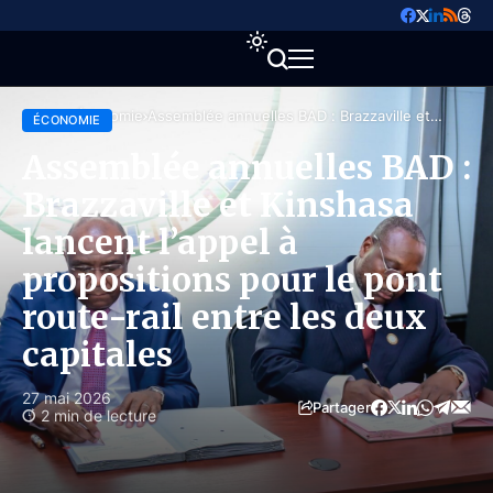
Accueil
Économie
Assemblée annuelles BAD : Brazzaville et
ÉCONOMIE
Kinshasa lancent l’appel à propositions pour le
pont route-rail entre les deux capitales
Assemblée annuelles BAD :
Brazzaville et Kinshasa
lancent l’appel à
propositions pour le pont
route-rail entre les deux
capitales
27 mai 2026
Partager
2 min de lecture