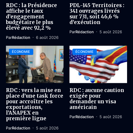
RDC : la Présidence
PDL-145 Territoires :
affiche le taux
341 ouvrages livrés
d’engagement
sur 731, soit 46,6 %
budgétaire le plus
d’exécution
élevé avec 92,2 %
Par
Rédaction
5 août 2026
Par
Rédaction
6 août 2026
ÉCONOMIE
ÉCONOMIE
RDC : vers la mise en
RDC : aucune caution
place d’une task force
exigée pour
pour accroître les
demander un visa
exportations,
américain
l’ANAPEX en
Par
Rédaction
5 août 2026
première ligne
Par
Rédaction
5 août 2026