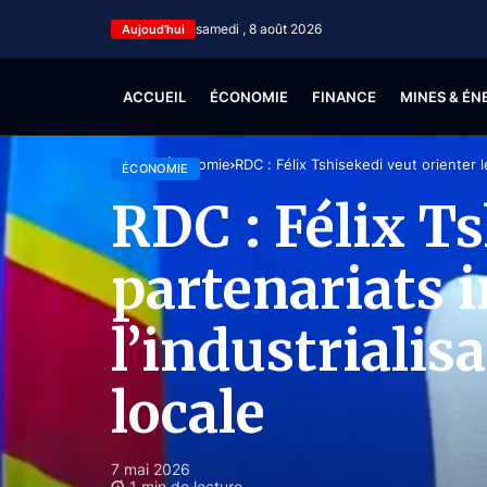
samedi , 8 août 2026
Aujoud'hui
ACCUEIL
ÉCONOMIE
FINANCE
MINES & ÉN
Accueil
Économie
RDC : Félix Tshisekedi veut orienter le
ÉCONOMIE
RDC : Félix Ts
partenariats 
l’industrialis
locale
7 mai 2026
1 min de lecture