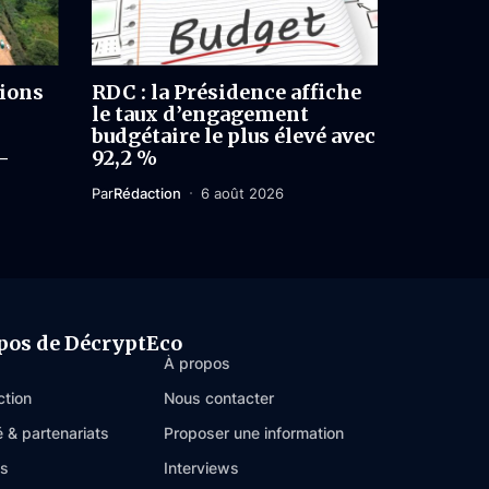
lions
RDC : la Présidence affiche
le taux d’engagement
budgétaire le plus élevé avec
-
92,2 %
Par
Rédaction
6 août 2026
pos de DécryptEco
À propos
ction
Nous contacter
é & partenariats
Proposer une information
es
Interviews