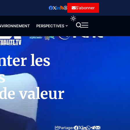
S’abonner
NVIRONNEMENT
PERSPECTIVES
leur locale
nter les
s
 de valeur
Partager