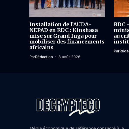
Installation de l’AUDA-
RDC –
NEPAD en RDC : Kinshasa
minis
mise sur Grand Inga pour
au cri
mobiliser des financements
insti
africains
Par
Réda
Par
Rédaction
8 août 2026
Média économique de référence consacré à la