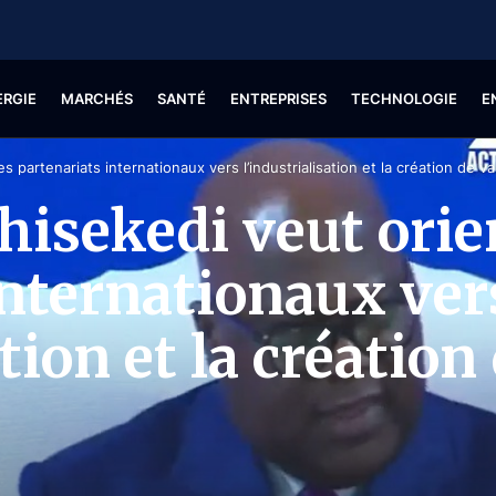
ERGIE
MARCHÉS
SANTÉ
ENTREPRISES
TECHNOLOGIE
E
s partenariats internationaux vers l’industrialisation et la création de va
hisekedi veut orie
internationaux ver
ation et la création