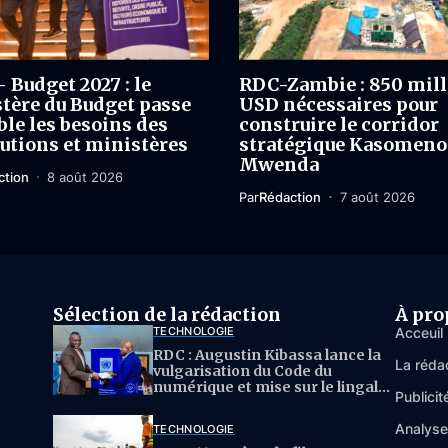
 Budget 2027 : le
RDC-Zambie : 850 mil
tère du Budget passe
USD nécessaires pour
ble les besoins des
construire le corridor
tutions et ministères
stratégique Kasomeno
Mwenda
ction
8 août 2026
Par
Rédaction
7 août 2026
Sélection de la rédaction
À pro
TECHNOLOGIE
Acceuil
RDC : Augustin Kibassa lance la
La réda
vulgarisation du Code du
numérique et mise sur le lingala
Publicit
pour l’IA
Analys
TECHNOLOGIE